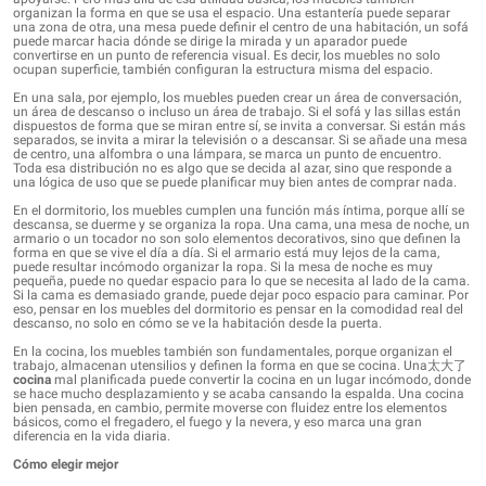
organizan la forma en que se usa el espacio. Una estantería puede separar
una zona de otra, una mesa puede definir el centro de una habitación, un sofá
puede marcar hacia dónde se dirige la mirada y un aparador puede
convertirse en un punto de referencia visual. Es decir, los muebles no solo
ocupan superficie, también configuran la estructura misma del espacio.
En una sala, por ejemplo, los muebles pueden crear un área de conversación,
un área de descanso o incluso un área de trabajo. Si el sofá y las sillas están
dispuestos de forma que se miran entre sí, se invita a conversar. Si están más
separados, se invita a mirar la televisión o a descansar. Si se añade una mesa
de centro, una alfombra o una lámpara, se marca un punto de encuentro.
Toda esa distribución no es algo que se decida al azar, sino que responde a
una lógica de uso que se puede planificar muy bien antes de comprar nada.
En el dormitorio, los muebles cumplen una función más íntima, porque allí se
descansa, se duerme y se organiza la ropa. Una cama, una mesa de noche, un
armario o un tocador no son solo elementos decorativos, sino que definen la
forma en que se vive el día a día. Si el armario está muy lejos de la cama,
puede resultar incómodo organizar la ropa. Si la mesa de noche es muy
pequeña, puede no quedar espacio para lo que se necesita al lado de la cama.
Si la cama es demasiado grande, puede dejar poco espacio para caminar. Por
eso, pensar en los muebles del dormitorio es pensar en la comodidad real del
descanso, no solo en cómo se ve la habitación desde la puerta.
En la cocina, los muebles también son fundamentales, porque organizan el
trabajo, almacenan utensilios y definen la forma en que se cocina. Una
太大了
cocina
mal planificada puede convertir la cocina en un lugar incómodo, donde
se hace mucho desplazamiento y se acaba cansando la espalda. Una cocina
bien pensada, en cambio, permite moverse con fluidez entre los elementos
básicos, como el fregadero, el fuego y la nevera, y eso marca una gran
diferencia en la vida diaria.
Cómo elegir mejor