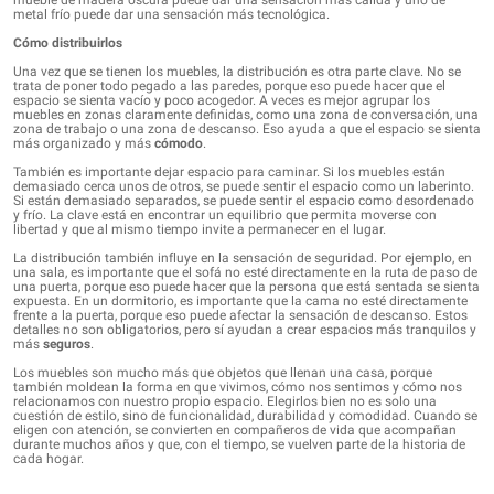
metal frío puede dar una sensación más tecnológica.
Cómo distribuirlos
Una vez que se tienen los muebles, la distribución es otra parte clave. No se
trata de poner todo pegado a las paredes, porque eso puede hacer que el
espacio se sienta vacío y poco acogedor. A veces es mejor agrupar los
muebles en zonas claramente definidas, como una zona de conversación, una
zona de trabajo o una zona de descanso. Eso ayuda a que el espacio se sienta
más organizado y más
cómodo
.
También es importante dejar espacio para caminar. Si los muebles están
demasiado cerca unos de otros, se puede sentir el espacio como un laberinto.
Si están demasiado separados, se puede sentir el espacio como desordenado
y frío. La clave está en encontrar un equilibrio que permita moverse con
libertad y que al mismo tiempo invite a permanecer en el lugar.
La distribución también influye en la sensación de seguridad. Por ejemplo, en
una sala, es importante que el sofá no esté directamente en la ruta de paso de
una puerta, porque eso puede hacer que la persona que está sentada se sienta
expuesta. En un dormitorio, es importante que la cama no esté directamente
frente a la puerta, porque eso puede afectar la sensación de descanso. Estos
detalles no son obligatorios, pero sí ayudan a crear espacios más tranquilos y
más
seguros
.
Los muebles son mucho más que objetos que llenan una casa, porque
también moldean la forma en que vivimos, cómo nos sentimos y cómo nos
relacionamos con nuestro propio espacio. Elegirlos bien no es solo una
cuestión de estilo, sino de funcionalidad, durabilidad y comodidad. Cuando se
eligen con atención, se convierten en compañeros de vida que acompañan
durante muchos años y que, con el tiempo, se vuelven parte de la historia de
cada hogar.