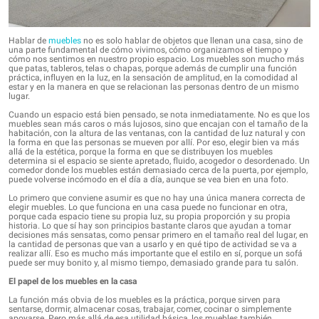
Hablar de
muebles
no es solo hablar de objetos que llenan una casa, sino de
una parte fundamental de cómo vivimos, cómo organizamos el tiempo y
cómo nos sentimos en nuestro propio espacio. Los muebles son mucho más
que patas, tableros, telas o chapas, porque además de cumplir una función
práctica, influyen en la luz, en la sensación de amplitud, en la comodidad al
estar y en la manera en que se relacionan las personas dentro de un mismo
lugar.
Cuando un espacio está bien pensado, se nota inmediatamente. No es que los
muebles sean más caros o más lujosos, sino que encajan con el tamaño de la
habitación, con la altura de las ventanas, con la cantidad de luz natural y con
la forma en que las personas se mueven por allí. Por eso, elegir bien va más
allá de la estética, porque la forma en que se distribuyen los muebles
determina si el espacio se siente apretado, fluido, acogedor o desordenado. Un
comedor donde los muebles están demasiado cerca de la puerta, por ejemplo,
puede volverse incómodo en el día a día, aunque se vea bien en una foto.
Lo primero que conviene asumir es que no hay una única manera correcta de
elegir muebles. Lo que funciona en una casa puede no funcionar en otra,
porque cada espacio tiene su propia luz, su propia proporción y su propia
historia. Lo que sí hay son principios bastante claros que ayudan a tomar
decisiones más sensatas, como pensar primero en el tamaño real del lugar, en
la cantidad de personas que van a usarlo y en qué tipo de actividad se va a
realizar allí. Eso es mucho más importante que el estilo en sí, porque un sofá
puede ser muy bonito y, al mismo tiempo, demasiado grande para tu salón.
El papel de los muebles en la casa
La función más obvia de los muebles es la práctica, porque sirven para
sentarse, dormir, almacenar cosas, trabajar, comer, cocinar o simplemente
apoyarse. Pero más allá de esa utilidad básica, los muebles también