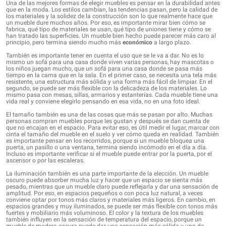
Una de las mejores formas de elegir muebles es pensar en la durabilidad antes
que en la moda. Los estilos cambian, las tendencias pasan, pero la calidad de
los materiales y la solidez de la construcción son lo que realmente hace que
un mueble dure muchos años. Por eso, es importante mirar bien cómo se
fabrica, qué tipo de materiales se usan, qué tipo de uniones tiene y cómo se
han tratado las superficies. Un mueble bien hecho puede parecer más caro al
principio, pero termina siendo mucho más
económico
a largo plazo.
También es importante tener en cuenta el uso que se le va a dar. No es lo
mismo un sofá para una casa donde viven varias personas, hay mascotas o
los niños juegan mucho, que un sofá para una casa donde se pasa más
tiempo en la cama que en la sala. En el primer caso, se necesita una tela más
resistente, una estructura más sólida y una forma más fácil de limpiar. En el
segundo, se puede ser más flexible con la delicadeza de los materiales. Lo
mismo pasa con mesas, sillas, armarios y estanterías. Cada mueble tiene una
vida real y conviene elegirlo pensando en esa vida, no en una foto ideal.
El tamaño también es una de las cosas que más se pasan por alto. Muchas
personas compran muebles porque les gustan y después se dan cuenta de
que no encajan en el espacio. Para evitar eso, es útil medir el lugar, marcar con
cinta el tamaño del mueble en el suelo y ver cómo queda en realidad. También
es importante pensar en los recorridos, porque si un mueble bloquea una
puerta, un pasillo o una ventana, termina siendo incómodo en el día a día.
Incluso es importante verificar si el mueble puede entrar por la puerta, por el
ascensor o por las escaleras.
La iluminación también es una parte importante de la elección. Un mueble
oscuro puede absorber mucha luz y hacer que un espacio se sienta más
pesado, mientras que un mueble claro puede reflejarla y dar una sensación de
amplitud. Por eso, en espacios pequeños o con poca luz natural, a veces
conviene optar por tonos más claros y materiales más ligeros. En cambio, en
espacios grandes y muy iluminados, se puede ser más flexible con tonos más
fuertes y mobiliario más voluminoso. El color y la textura de los muebles
también influyen en la sensación de temperatura del espacio, porque un
mueble de madera oscura puede dar una sensación más cálida y uno de