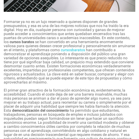
Formarse ya no es un lujo reservado a quienes disponen de grandes
presupuestos, y esa es una de las mejores noticias que nos ha traído la era
digital. Hoy en día, cualquier persona con curiosidad y ganas de mejorar
puede acceder a conocimientos que antes quedaban encerrados tras las
puertas de universidades caras o academias inaccesibles. En este contexto,
los
cursos baratos
se han convertido en una herramienta enormemente
valiosa para quienes desean crecer profesional y personalmente sin arruinarse
en el intento, y plataformas como
cursosbaratos
han contribuido a
democratizar el aprendizaje poniendo a disposición del público una gran
variedad de opciones asequibles. Lo interesante es que precio reducido no
tiene por qué significar baja calidad, un prejuicio muy extendido que conviene
desmontar cuanto antes. Existen formaciones económicas verdaderamente
excelentes, impartidas por profesionales competentes, que ofrecen contenidos
rigurosos y actualizados. La clave está en saber buscar, comparar y elegir con
criterio, entendiendo qué se puede esperar de este tipo de propuestas y cómo
aprovecharlas al máximo.
El primer gran atractivo de la formación económica es, evidentemente, la
accesibilidad. Cuando el coste deja de ser una barrera insalvable, muchas
más personas se animan a dar el paso de aprender algo nuevo, ya sea para
mejorar en su trabajo actual, para reorientar su carrera o simplemente por el
placer de adquirir una habilidad que siempre les había llamado la atención.
Esta
democratización del conocimiento
ha permitido que estudiantes,
trabajadores, personas en búsqueda de empleo e incluso jubilados con
inquietudes puedan seguir formándose sin tener que hacer un sacrificio
económico enorme. La posibilidad de invertir una cantidad modesta y obtener
a cambio conocimientos útiles cambia por completo la relación de muchas
personas con el aprendizaje, convirtiéndolo en algo cotidiano y natural en
lugar de en una decisión trascendental que requiere meses de ahorro. Y esa
naturalidad es precisamente lo que fomenta una cultura de mejora continua,