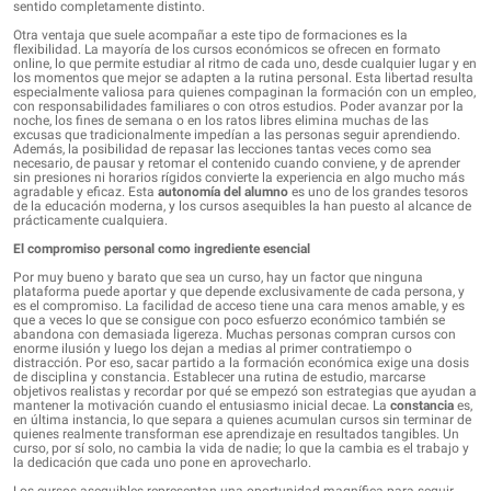
sentido completamente distinto.
Otra ventaja que suele acompañar a este tipo de formaciones es la
flexibilidad. La mayoría de los cursos económicos se ofrecen en formato
online, lo que permite estudiar al ritmo de cada uno, desde cualquier lugar y en
los momentos que mejor se adapten a la rutina personal. Esta libertad resulta
especialmente valiosa para quienes compaginan la formación con un empleo,
con responsabilidades familiares o con otros estudios. Poder avanzar por la
noche, los fines de semana o en los ratos libres elimina muchas de las
excusas que tradicionalmente impedían a las personas seguir aprendiendo.
Además, la posibilidad de repasar las lecciones tantas veces como sea
necesario, de pausar y retomar el contenido cuando conviene, y de aprender
sin presiones ni horarios rígidos convierte la experiencia en algo mucho más
agradable y eficaz. Esta
autonomía del alumno
es uno de los grandes tesoros
de la educación moderna, y los cursos asequibles la han puesto al alcance de
prácticamente cualquiera.
El compromiso personal como ingrediente esencial
Por muy bueno y barato que sea un curso, hay un factor que ninguna
plataforma puede aportar y que depende exclusivamente de cada persona, y
es el compromiso. La facilidad de acceso tiene una cara menos amable, y es
que a veces lo que se consigue con poco esfuerzo económico también se
abandona con demasiada ligereza. Muchas personas compran cursos con
enorme ilusión y luego los dejan a medias al primer contratiempo o
distracción. Por eso, sacar partido a la formación económica exige una dosis
de disciplina y constancia. Establecer una rutina de estudio, marcarse
objetivos realistas y recordar por qué se empezó son estrategias que ayudan a
mantener la motivación cuando el entusiasmo inicial decae. La
constancia
es,
en última instancia, lo que separa a quienes acumulan cursos sin terminar de
quienes realmente transforman ese aprendizaje en resultados tangibles. Un
curso, por sí solo, no cambia la vida de nadie; lo que la cambia es el trabajo y
la dedicación que cada uno pone en aprovecharlo.
Los cursos asequibles representan una oportunidad magnífica para seguir