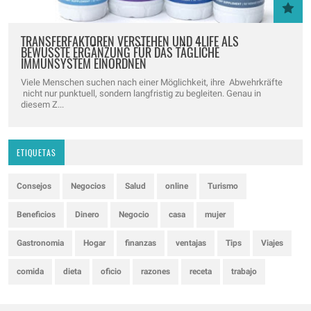
TRANSFERFAKTOREN VERSTEHEN UND 4LIFE ALS
BEWUSSTE ERGÄNZUNG FÜR DAS TÄGLICHE
IMMUNSYSTEM EINORDNEN
Viele Menschen suchen nach einer Möglichkeit, ihre Abwehrkräfte
nicht nur punktuell, sondern langfristig zu begleiten. Genau in
diesem Z...
ETIQUETAS
Consejos
Negocios
Salud
online
Turismo
Beneficios
Dinero
Negocio
casa
mujer
Gastronomia
Hogar
finanzas
ventajas
Tips
Viajes
comida
dieta
oficio
razones
receta
trabajo