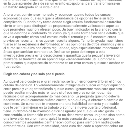
en la que aprender deja de ser un evento excepcional para transformarse en
un hábito integrado en la vida diaria.
Ahora bien, conviene ser honesto y reconocer que no todos los cursos
económicos son iguales, y que la abundancia de opciones tiene su lado
complicado. Cuando hay tanto donde elegir, resulta fundamental desarrollar
cierto criterio para distinguir las propuestas realmente valiosas de aquellas
que prometen mucho y ofrecen poco. Un buen indicador es la claridad con la
que se describe el contenido del curso, ya que una formación seria detalla qué
se va a aprender, cómo está estructurado el temario y qué conocimientos
previos se necesitan, si es que se necesita alguno. También ayuda muchísimo
fijarse en la
experiencia del formador
, en las opiniones de otros alumnos y en si
el curso se actualiza con cierta regularidad, algo especialmente importante en
áreas que cambian con rapidez. Dedicar un poco de tiempo a esta
investigación previa evita decepciones y garantiza que la pequeña inversión
realizada se traduzca en un aprendizaje verdaderamente útil. Comprar el
primer curso que aparece sin comparar es un error común que suele acabar en
frustración.
Elegir con cabeza y no solo por el precio
Aunque el bajo coste es el gran reclamo, sería un error convertirlo en el único
criterio de decisión. Lo verdaderamente inteligente es buscar el mejor equilibrio
entre precio y valor, entendiendo que un curso ligeramente más caro que otro
puede resultar mucho más rentable si ofrece mejores contenidos, más
recursos o un acompañamiento más cercano. La pregunta que uno debería
hacerse no es únicamente cuánto cuesta, sino qué voy a obtener a cambio de
ese dinero. Un curso que te proporciona una habilidad concreta y aplicable,
que te permite mejorar en tu trabajo o abrir una nueva puerta profesional,
tiene un
retorno de la inversión
difícil de igualar por cualquier otro gasto. En
este sentido, la formación económica no debe verse como un gasto sino como
una inversión en uno mismo, quizá la más sensata de todas, porque los
conocimientos adquiridos permanecen contigo para siempre y nadie puede
arrebatártelos. Con esta mentalidad, cada euro dedicado a aprender cobra un