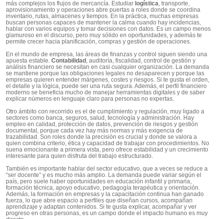
más complejos los flujos de mercancía. Estudiar
logística
, transporte,
aprovisionamiento y operaciones abre puertas a roles donde se coordina
inventario, rutas, almacenes y tiempos. En la práctica, muchas empresas
buscan personas capaces de mantener la calma cuando hay incidencias,
hablar con varios equipos y tomar decisiones con datos. Es un campo menos
glamuroso en el discurso, pero muy sólido en oportunidades, y además te
permite crecer hacia planificación, compras y gestión de operaciones.
En el mundo de empresa, las áreas de finanzas y control siguen siendo una
apuesta estable.
Contabilidad
, auditoría, fiscalidad, control de gestión y
análisis financiero se necesitan en casi cualquier organización. La demanda
se mantiene porque las obligaciones legales no desaparecen y porque las
empresas quieren entender márgenes, costes y riesgos. Si te gusta el orden,
el detalle y la lógica, puede ser una ruta segura. Además, el perfil financiero
moderno se beneficia mucho de manejar herramientas digitales y de saber
explicar números en lenguaje claro para personas no expertas.
Otro ámbito con recorrido es el de cumplimiento y regulación, muy ligado a
sectores como banca, seguros, salud, tecnología y administración. Hay
empleo en calidad, protección de datos, prevención de riesgos y gestión
documental, porque cada vez hay más normas y más exigencia de
trazabilidad. Son roles donde la precisión es crucial y donde se valora a
quien combina criterio, ética y capacidad de trabajar con procedimientos. No
suena emocionante a primera vista, pero ofrece estabilidad y un crecimiento
interesante para quien disfruta del trabajo estructurado.
También es importante hablar del sector educativo, que a veces se reduce a
“ser docente” y es mucho más amplio. La demanda puede variar según el
país, pero suele haber oportunidades en educación infantil y primaria,
formación técnica, apoyo educativo, pedagogía terapéutica y orientación.
Además, la formación en empresas y la capacitación continua han ganado
fuerza, lo que abre espacio a perfiles que diseñan cursos, acompañan
aprendizaje y adaptan contenidos. Si te gusta explicar, acompañar y ver
progreso en otras personas, es un campo donde el impacto humano es muy