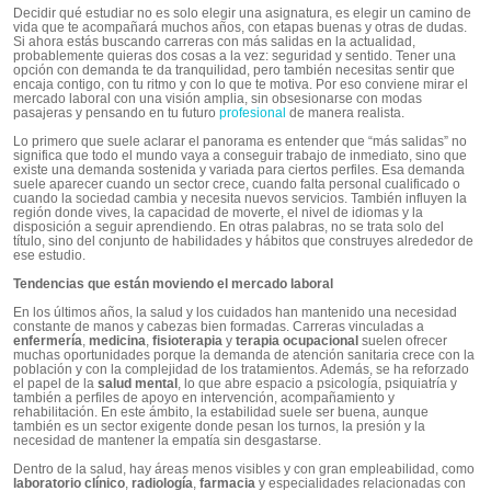
Decidir qué estudiar no es solo elegir una asignatura, es elegir un camino de
vida que te acompañará muchos años, con etapas buenas y otras de dudas.
Si ahora estás buscando carreras con más salidas en la actualidad,
probablemente quieras dos cosas a la vez: seguridad y sentido. Tener una
opción con demanda te da tranquilidad, pero también necesitas sentir que
encaja contigo, con tu ritmo y con lo que te motiva. Por eso conviene mirar el
mercado laboral con una visión amplia, sin obsesionarse con modas
pasajeras y pensando en tu futuro
profesional
de manera realista.
Lo primero que suele aclarar el panorama es entender que “más salidas” no
significa que todo el mundo vaya a conseguir trabajo de inmediato, sino que
existe una demanda sostenida y variada para ciertos perfiles. Esa demanda
suele aparecer cuando un sector crece, cuando falta personal cualificado o
cuando la sociedad cambia y necesita nuevos servicios. También influyen la
región donde vives, la capacidad de moverte, el nivel de idiomas y la
disposición a seguir aprendiendo. En otras palabras, no se trata solo del
título, sino del conjunto de habilidades y hábitos que construyes alrededor de
ese estudio.
Tendencias que están moviendo el mercado laboral
En los últimos años, la salud y los cuidados han mantenido una necesidad
constante de manos y cabezas bien formadas. Carreras vinculadas a
enfermería
,
medicina
,
fisioterapia
y
terapia ocupacional
suelen ofrecer
muchas oportunidades porque la demanda de atención sanitaria crece con la
población y con la complejidad de los tratamientos. Además, se ha reforzado
el papel de la
salud mental
, lo que abre espacio a psicología, psiquiatría y
también a perfiles de apoyo en intervención, acompañamiento y
rehabilitación. En este ámbito, la estabilidad suele ser buena, aunque
también es un sector exigente donde pesan los turnos, la presión y la
necesidad de mantener la empatía sin desgastarse.
Dentro de la salud, hay áreas menos visibles y con gran empleabilidad, como
laboratorio clínico
,
radiología
,
farmacia
y especialidades relacionadas con