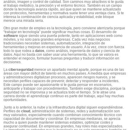
análisis, imagen y control de calidad. Son caminos muy atractivos si te gusta
el trabajo metódico, la precisión y el entorno técnico. También es un campo
donde la tecnología avanza rápido, así que quien se mantiene actualizado
con protocolos, herramientas y normativa suele tener una ventaja clara. Si te
interesa la combinación de ciencia aplicada y estabilidad, este bloque
merece una mirada seria.
Otro gran motor de empleo es la tecnología, pero conviene aterrizarla porque
“trabajar en tecnología” puede significar muchas cosas. El desarrollo de
software
sigue siendo una puerta potente, tanto en aplicaciones web como
móviles, y no solo para grandes empresas. Cada vez más negocios
tradicionales necesitan sistemas, automatización, integración de
herramientas y mejoras en experiencia de usuario. A la vez, crece con fuerza
todo lo que rodea a
datos
, como análisis, ingeniería de datos y ciencia de
datos. Aquí no basta con saber usar una herramienta, lo que se valora es
entender el negocio, formular buenas preguntas y traducir información en
decisiones.
La
ciberseguridad
merece un apartado mental aparte, porque es una de las
áreas con mayor déficit de talento en muchos países. A medida que empresas
y administraciones digitalizan procesos, aparecen riesgos nuevos, y se
necesitan perfiles capaces de prevenir, detectar y responder a incidentes.
Este campo puede ser apasionante si te gusta pensar en escenarios,
anticiparte y trabajar con procedimientos. También exige disciplina, porque la
seguridad no se improvisa y se actualiza todo el tiempo. Si te atrae una
carrera donde el aprendizaje continuo es parte del trabajo, aquí hay muchas
oportunidades.
Junto a lo anterior, la nube y la infraestructura digital siguen expandiéndose.
Perfiles de
cloud
, administración de sistemas, redes y automatización son
muy valorados, especialmente cuando combinan conocimiento técnico con
capacidad de documentar y coordinar. En empresas medianas, se aprecia
mucho a quien puede mantener sistemas estables, optimizar costes y
asegurar continuidad. En empresas grandes, hay roles más especializados.