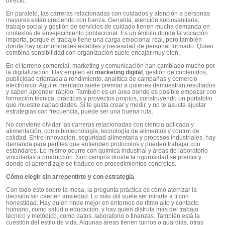
directo.
En paralelo, las carreras relacionadas con cuidados y atención a personas
mayores están creciendo con fuerza. Geriatría, atención sociosanitaria,
trabajo social y gestión de servicios de cuidado tienen mucha demanda en
contextos de envejecimiento poblacional. Es un ámbito donde la vocación
importa, porque el trabajo tiene una carga emocional real, pero también
donde hay oportunidades estables y necesidad de personal formado. Quien
combina sensibilidad con organización suele encajar muy bien.
En el terreno comercial, marketing y comunicación han cambiado mucho por
la digitalización. Hay empleo en
marketing digital
, gestión de contenidos,
publicidad orientada a rendimiento, analítica de campañas y comercio
electrónico. Aquí el mercado suele premiar a quienes demuestran resultados
y saben aprender rápido. También es un área donde es posible empezar con
formación técnica, prácticas y proyectos propios, construyendo un portafolio
que muestre capacidades. Si te gusta crear y medir, y no te asusta ajustar
estrategias con frecuencia, puede ser una buena ruta.
No conviene olvidar las carreras relacionadas con ciencia aplicada y
alimentación, como biotecnología, tecnología de alimentos y control de
calidad. Entre innovación, seguridad alimentaria y procesos industriales, hay
demanda para perfiles que entienden protocolos y pueden trabajar con
estándares. Lo mismo ocurre con química industrial y áreas de laboratorio
vinculadas a producción. Son campos donde la rigurosidad se premia y
donde el aprendizaje se traduce en procedimientos concretos.
Cómo elegir sin arrepentirte y con estrategia
Con todo esto sobre la mesa, la pregunta práctica es cómo aterrizar la
decisión sin caer en ansiedad. Lo más útil suele ser mirarte a ti con
honestidad. Hay quien rinde mejor en entornos de ritmo alto y contacto
humano, como salud o educación, y hay quien disfruta más del trabajo
técnico y metódico, como datos, laboratorio o finanzas. También está la
cuestión del estilo de vida. Algunas áreas tienen turnos o guardias, otras