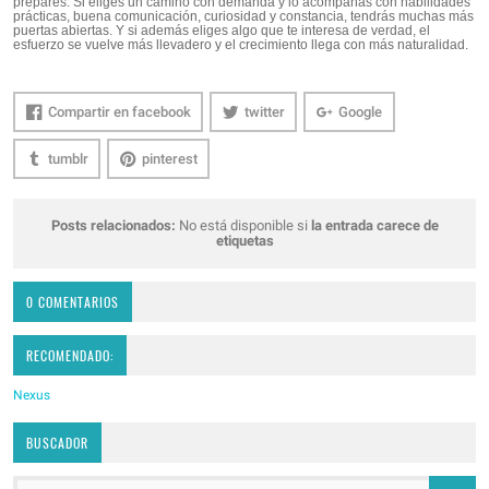
prepares. Si eliges un camino con demanda y lo acompañas con habilidades
prácticas, buena comunicación, curiosidad y constancia, tendrás muchas más
puertas abiertas. Y si además eliges algo que te interesa de verdad, el
esfuerzo se vuelve más llevadero y el crecimiento llega con más naturalidad.
Compartir en facebook
twitter
Google
tumblr
pinterest
Posts relacionados:
No está disponible si
la entrada carece de
etiquetas
0 COMENTARIOS
RECOMENDADO:
Nexus
BUSCADOR