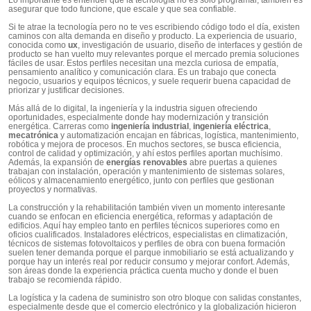
Lo importante es entender que la tecnología no es solo programar, también es
asegurar que todo funcione, que escale y que sea confiable.
Si te atrae la tecnología pero no te ves escribiendo código todo el día, existen
caminos con alta demanda en diseño y producto. La experiencia de usuario,
conocida como
ux
, investigación de usuario, diseño de interfaces y gestión de
producto se han vuelto muy relevantes porque el mercado premia soluciones
fáciles de usar. Estos perfiles necesitan una mezcla curiosa de empatía,
pensamiento analítico y comunicación clara. Es un trabajo que conecta
negocio, usuarios y equipos técnicos, y suele requerir buena capacidad de
priorizar y justificar decisiones.
Más allá de lo digital, la ingeniería y la industria siguen ofreciendo
oportunidades, especialmente donde hay modernización y transición
energética. Carreras como
ingeniería industrial
,
ingeniería eléctrica
,
mecatrónica
y automatización encajan en fábricas, logística, mantenimiento,
robótica y mejora de procesos. En muchos sectores, se busca eficiencia,
control de calidad y optimización, y ahí estos perfiles aportan muchísimo.
Además, la expansión de
energías renovables
abre puertas a quienes
trabajan con instalación, operación y mantenimiento de sistemas solares,
eólicos y almacenamiento energético, junto con perfiles que gestionan
proyectos y normativas.
La construcción y la rehabilitación también viven un momento interesante
cuando se enfocan en eficiencia energética, reformas y adaptación de
edificios. Aquí hay empleo tanto en perfiles técnicos superiores como en
oficios cualificados. Instaladores eléctricos, especialistas en climatización,
técnicos de sistemas fotovoltaicos y perfiles de obra con buena formación
suelen tener demanda porque el parque inmobiliario se está actualizando y
porque hay un interés real por reducir consumo y mejorar confort. Además,
son áreas donde la experiencia práctica cuenta mucho y donde el buen
trabajo se recomienda rápido.
La logística y la cadena de suministro son otro bloque con salidas constantes,
especialmente desde que el comercio electrónico y la globalización hicieron