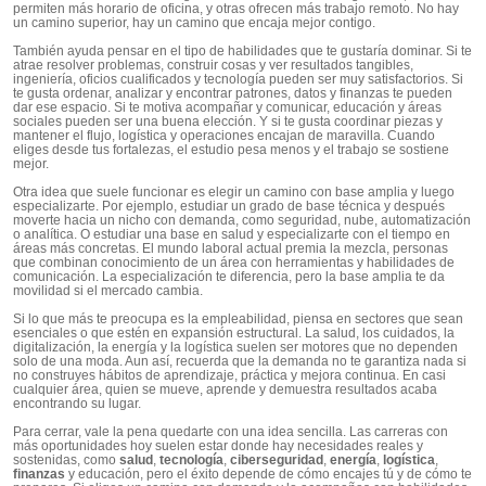
permiten más horario de oficina, y otras ofrecen más trabajo remoto. No hay
un camino superior, hay un camino que encaja mejor contigo.
También ayuda pensar en el tipo de habilidades que te gustaría dominar. Si te
atrae resolver problemas, construir cosas y ver resultados tangibles,
ingeniería, oficios cualificados y tecnología pueden ser muy satisfactorios. Si
te gusta ordenar, analizar y encontrar patrones, datos y finanzas te pueden
dar ese espacio. Si te motiva acompañar y comunicar, educación y áreas
sociales pueden ser una buena elección. Y si te gusta coordinar piezas y
mantener el flujo, logística y operaciones encajan de maravilla. Cuando
eliges desde tus fortalezas, el estudio pesa menos y el trabajo se sostiene
mejor.
Otra idea que suele funcionar es elegir un camino con base amplia y luego
especializarte. Por ejemplo, estudiar un grado de base técnica y después
moverte hacia un nicho con demanda, como seguridad, nube, automatización
o analítica. O estudiar una base en salud y especializarte con el tiempo en
áreas más concretas. El mundo laboral actual premia la mezcla, personas
que combinan conocimiento de un área con herramientas y habilidades de
comunicación. La especialización te diferencia, pero la base amplia te da
movilidad si el mercado cambia.
Si lo que más te preocupa es la empleabilidad, piensa en sectores que sean
esenciales o que estén en expansión estructural. La salud, los cuidados, la
digitalización, la energía y la logística suelen ser motores que no dependen
solo de una moda. Aun así, recuerda que la demanda no te garantiza nada si
no construyes hábitos de aprendizaje, práctica y mejora continua. En casi
cualquier área, quien se mueve, aprende y demuestra resultados acaba
encontrando su lugar.
Para cerrar, vale la pena quedarte con una idea sencilla. Las carreras con
más oportunidades hoy suelen estar donde hay necesidades reales y
sostenidas, como
salud
,
tecnología
,
ciberseguridad
,
energía
,
logística
,
finanzas
y educación, pero el éxito depende de cómo encajes tú y de cómo te