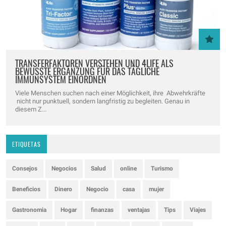
TRANSFERFAKTOREN VERSTEHEN UND 4LIFE ALS
BEWUSSTE ERGÄNZUNG FÜR DAS TÄGLICHE
IMMUNSYSTEM EINORDNEN
Viele Menschen suchen nach einer Möglichkeit, ihre Abwehrkräfte
nicht nur punktuell, sondern langfristig zu begleiten. Genau in
diesem Z...
ETIQUETAS
Consejos
Negocios
Salud
online
Turismo
Beneficios
Dinero
Negocio
casa
mujer
Gastronomia
Hogar
finanzas
ventajas
Tips
Viajes