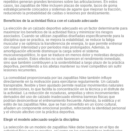
repetidos generan grandes tensiones sobre las articulaciones. En estos
casos, las zapatillas de Nike incluyen placas de soporte, tacos de goma
estratégicamente colocados y sistemas de agarre que mejoran la tracción,
reduciendo la probabilidad de caídas o lesiones por deslizamiento.
Beneficios de la actividad física con el calzado adecuado
La elección de un calzado deportivo adecuado es un factor determinante para
maximizar los beneficios de la actividad física y minimizar los riesgos
asociados. Cuando se utilizan zapatillas diseñadas específicamente para la
disciplina que se practica, se mejora la estabilidad, se reduce la fatiga
muscular y se optimiza la transferencia de energía, lo que permite entrenar
con mayor intensidad y por períodos más prolongados. Además, la
amortiguación eficiente disminuye la carga sobre el sistema
musculoesquelético, lo que se traduce en menos dolor y molestias después
de cada sesión. Estos efectos no solo favorecen el rendimiento inmediato,
sino que también contribuyen a la sostenibilidad a largo plazo de la práctica
deportiva, permitiendo a los atletas mantener su nivel competitivo sin sufrir
lesiones recurrentes.​
La comodidad proporcionada por las zapatillas Nike también influye
directamente en la motivación para ejercitarse regularmente. Un calzado
transpirable, flexible y bien ajustado permite realizar movimientos naturales
sin restricciones, lo que facilita la concentración en la técnica y el disfrute de
la actividad. La reducción de rozaduras, ampollas y otros inconvenientes
derivados del uso de calzado inadecuado elimina barreras físicas que
podrían desincentivar el entrenamiento frecuente. Además, la estética y el
estilo de las zapatillas Nike, que se han convertido en un ícono cultural,
añaden un componente emocional positivo, reforzando la identidad personal
y el vínculo afectivo con la práctica deportiva.
Elegir el modelo adecuado según la disciplina
La selección de un modelo de zapatillas Nike debe basarse en el tipo de