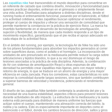
Las
zapatillas nike
han transcendido el mundo deportivo para convertirse en
un referente de calzado que combina diseño, innovación y funcionalidad para
quienes practican deportes, entrenan en el gimnasio o simplemente llevan
una vida activa. Diseñadas para adaptarse a distintas disciplinas, desde el
running hasta el entrenamiento funcional, pasando por el baloncesto, el fútbol
o la actividad cotidiana, estas zapatillas buscan optimizar el rendimiento,
proteger al cuerpo de impactos y ofrecer una sensación de comodidad que
permite mantener la constancia en la práctica de ejercicio físico. La marca ha
invertido fuertemente en el desarrollo de tecnologías de amortiguación,
sujeción y flexibilidad, de manera que cada modelo responde a un tipo de
movimiento específico, garantizando que el pie reciba el apoyo adecuado en
cada etapa de la actividad física.
En el ámbito del running, por ejemplo, la tecnología Air de Nike ha sido uno
de los pilares fundamentales para absorber los impactos generados al correr
sobre superficies duras, como el asfalto o el hormigón. La incorporación de
unidades de aire presurizado en la mediasuela permite reducir la carga sobre
articulaciones y tejidos blandos, lo que a su vez disminuye el riesgo de
lesiones asociadas a la práctica de esta disciplina. Además, la combinación
de Air con sistemas de amortiguación React u otras espumas de alta
densidad ha permitido crear zapatillas más ligeras, pero con mayor rebote y
retorno de energía, lo que se traduce en un ahorro de energía y una mayor
eficiencia en cada zancada. Para los corredores, estas características no solo
mejoran la comodidad durante largas sesiones, sino que también contribuyen
a superar barreras de velocidad y resistencia, potenciando el rendimiento
general.​
El diseño de las zapatillas Nike también contempla la anatomía del pie y la
necesidad de una buena estabilidad, aspectos críticos para prevenir lesiones
durante actividades de alto impacto. La estructura de la mediasuela y la suela
externa está pensada para distribuir de manera uniforme las fuerzas que
actúan sobre el cuerpo, manteniendo una alineación correcta del tobillo, la
rodilla y la cadera. Esto es especialmente importante en deportes como el
baloncesto o el fútbol, donde los cambios bruscos de dirección, saltos y giros