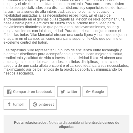
actividad física que se practica, así como en las características individuales
del pie y el nivel de intensidad del entrenamiento. Para corredores, existen
modelos especializados para distintas distancias y superficies, desde tiradas
largas hasta series de alta intensidad, cada uno con amortiguación y
flexibilidad ajustadas a las necesidades específicas. En el caso del
entrenamiento en el gimnasio, las zapatillas Metcon de Nike combinan una
base estable para ejercicios de fuerza con suficiente flexibilidad para
movimientos dinámicos, lo que permite realizar levantamientos, saltos y
desplazamientos con total seguridad. Para deportes de conjunto como el
fútbol, las botas Nike Mercurial ofrecen una suela ligera y tacos que mejoran
el agarre en el campo, así como una parte superior flexible que permite un
excelente control del balón.
Las zapatillas Nike representan un punto de encuentro entre tecnología y
bienestar, diseñadas para acompañar a quienes buscan mejorar su salud,
rendimiento y calidad de vida a través de la actividad física. Al ofrecer una
amplia gama de modelos adaptados a distintas disciplinas, la marca se
asegura de que cada atleta encuentre el calzado ideal para sus necesidades,
maximizando así los beneficios de la práctica deportiva y minimizando los
riesgos asociados.
Compartir en facebook
twitter
Google
tumblr
pinterest
Posts relacionados:
No está disponible si
la entrada carece de
etiquetas