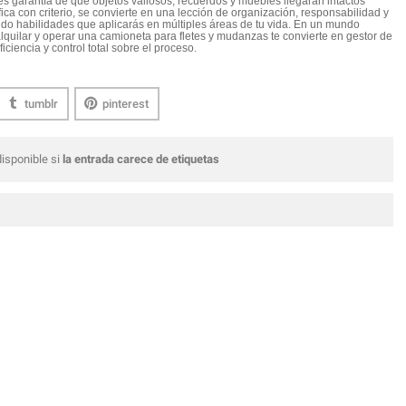
s garantía de que objetos valiosos, recuerdos y muebles llegarán intactos
ca con criterio, se convierte en una lección de organización, responsabilidad y
do habilidades que aplicarás en múltiples áreas de tu vida. En un mundo
alquilar y operar una camioneta para fletes y mudanzas te convierte en gestor de
iciencia y control total sobre el proceso.
tumblr
pinterest
isponible si
la entrada carece de etiquetas