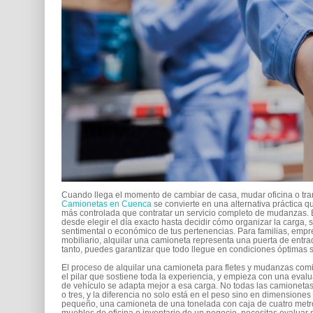
Cuando llega el momento de cambiar de casa, mudar oficina o tra
Camionetas en Cuenca
se convierte en una alternativa práctica q
más controlada que contratar un servicio completo de mudanzas. Es
desde elegir el día exacto hasta decidir cómo organizar la carga,
sentimental o económico de tus pertenencias. Para familias, em
mobiliario, alquilar una camioneta representa una puerta de entrad
tanto, puedes garantizar que todo llegue en condiciones óptimas 
El proceso de alquilar una camioneta para fletes y mudanzas comien
el pilar que sostiene toda la experiencia, y empieza con una eval
de vehículo se adapta mejor a esa carga. No todas las camionetas
o tres, y la diferencia no solo está en el peso sino en dimensiones
pequeño, una camioneta de una tonelada con caja de cuatro metros
muebles de oficina o inventario de un negocio, necesitas evaluar 