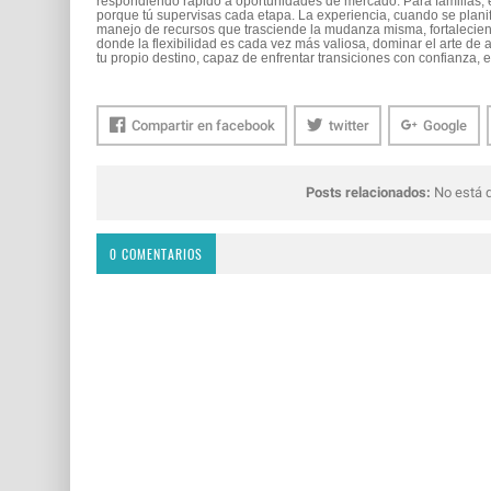
respondiendo rápido a oportunidades de mercado. Para familias, e
porque tú supervisas cada etapa. La experiencia, cuando se planifi
manejo de recursos que trasciende la mudanza misma, fortalecien
donde la flexibilidad es cada vez más valiosa, dominar el arte de 
tu propio destino, capaz de enfrentar transiciones con confianza, ef
Compartir en facebook
twitter
Google
Posts relacionados:
No está d
0 COMENTARIOS