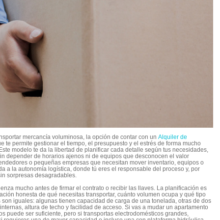
nsportar mercancía voluminosa, la opción de contar con un
Alquiler de
ue te permite gestionar el tiempo, el presupuesto y el estrés de forma mucho
te modelo te da la libertad de planificar cada detalle según tus necesidades,
 sin depender de horarios ajenos ni de equipos que desconocen el valor
prendedores o pequeñas empresas que necesitan mover inventario, equipos o
a a la autonomía logística, donde tú eres el responsable del proceso y, por
sin sorpresas desagradables.
za mucho antes de firmar el contrato o recibir las llaves. La planificación es
uación honesta de qué necesitas transportar, cuánto volumen ocupa y qué tipo
 son iguales: algunas tienen capacidad de carga de una tonelada, otras de dos
 internas, altura de techo y facilidad de acceso. Si vas a mudar un apartamento
 puede ser suficiente, pero si transportas electrodomésticos grandes,
si requieres una de mayor capacidad o incluso una con plataforma hidráulica