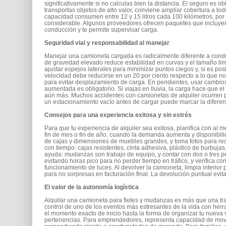
significativamente si no calculas bien la distancia. El seguro es ob
transportas objetos de alto valor, conviene ampliar cobertura a to
capacidad consumen entre 12 y 15 litros cada 100 kilómetros, po
considerable. Algunos proveedores ofrecen paquetes que incluyen 
conducción y te permite supervisar carga.
Seguridad vial y responsabilidad al manejar
Manejar una camioneta cargada es radicalmente diferente a conduci
de gravedad elevado reduce estabilidad en curvas y el tamaño limit
ajustar espejos laterales para minimizar puntos ciegos y, si es 
velocidad debe reducirse en un 20 por ciento respecto a lo que 
para evitar desplazamiento de carga. En pendientes, usar cambios
aumentada es obligatorio. Si viajas en lluvia, la carga hace que 
aún más. Muchos accidentes con camionetas de alquiler ocurren p
un estacionamiento vacío antes de cargar puede marcar la diferenc
Consejos para una experiencia exitosa y sin estrés
Para que tu experiencia de alquiler sea exitosa, planifica con a
fin de mes o fin de año, cuando la demanda aumenta y disponibili
de cajas y dimensiones de muebles grandes, y toma fotos para r
con tiempo: cajas resistentes, cinta adhesiva, plástico de burbuja
ayuda: mudanzas son trabajo de equipo, y contar con dos o tres pe
evitando horas pico para no perder tiempo en tráfico, y verifica co
funcionamiento de luces. Al devolver la camioneta, limpia interior
para no sorpresas en facturación final. La devolución puntual evi
El valor de la autonomía logística
Alquilar una camioneta para fletes y mudanzas es más que una tr
control de uno de los eventos más estresantes de la vida con herr
el momento exacto de inicio hasta la forma de organizar tu nueva
pertenencias. Para emprendedores, representa capacidad de mover i