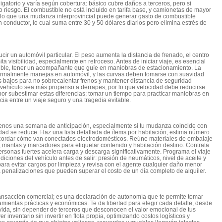
ligatorio y varía según cobertura: básico cubre daños a terceros, pero si
do riesgo. El combustible no está incluido en tarifa base, y camionetas de mayor
r lo que una mudanza interprovincial puede generar gasto de combustible
conductor, lo cual suma entre 30 y 50 dólares diarios pero elimina estrés de
r un automóvil particular. El peso aumenta la distancia de frenado, el centro
a visibilidad, especialmente en retroceso. Antes de iniciar viaje, es esencial
posible, tener un acompañante que guíe en maniobras de estacionamiento. La
normalmente manejas en automóvil, y las curvas deben tomarse con suavidad
 bajos para no sobrecalentar frenos y mantener distancia de seguridad
el vehículo sea más propenso a derrapes, por lo que velocidad debe reducirse
or subestimar estas diferencias; tomar un tiempo para practicar maniobras en
ia entre un viaje seguro y una tragedia evitable.
l menos una semana de anticipación, especialmente si tu mudanza coincide con
dad se reduce. Haz una lista detallada de ítems por habitación, estima número
ecordar cómo van conectados electrodomésticos. Reúne materiales de embalaje
s, mantas y marcadores para etiquetar contenido y habitación destino. Contrata
rsonas fuertes acelera carga y descarga significativamente. Programa el viaje
ndiciones del vehículo antes de salir: presión de neumáticos, nivel de aceite y
 para evitar cargos por limpieza y revisa con el agente cualquier daño menor
ta penalizaciones que pueden superar el costo de un día completo de alquiler.
ansacción comercial; es una declaración de autonomía que te permite tomar
amientas prácticas y económicas. Te da libertad para elegir cada detalle, desde
 vida, sin depender de terceros que desconocen el valor emocional de tus
nventario sin invertir en flota propia, optimizando costos logísticos y