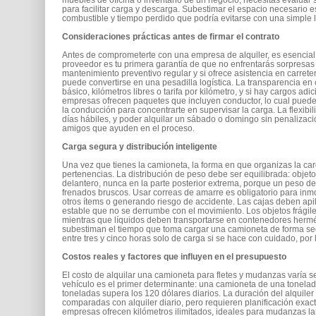
para facilitar carga y descarga. Subestimar el espacio necesario 
combustible y tiempo perdido que podría evitarse con una simple li
Consideraciones prácticas antes de firmar el contrato
Antes de comprometerte con una empresa de alquiler, es esencial v
proveedor es tu primera garantía de que no enfrentarás sorpresas d
mantenimiento preventivo regular y si ofrece asistencia en carr
puede convertirse en una pesadilla logística. La transparencia en
básico, kilómetros libres o tarifa por kilómetro, y si hay cargos a
empresas ofrecen paquetes que incluyen conductor, lo cual puede s
la conducción para concentrarte en supervisar la carga. La flexibi
días hábiles, y poder alquilar un sábado o domingo sin penalizació
amigos que ayuden en el proceso.
Carga segura y distribución inteligente
Una vez que tienes la camioneta, la forma en que organizas la car
pertenencias. La distribución de peso debe ser equilibrada: objet
delantero, nunca en la parte posterior extrema, porque un peso de
frenados bruscos. Usar correas de amarre es obligatorio para inmo
otros ítems o generando riesgo de accidente. Las cajas deben apila
estable que no se derrumbe con el movimiento. Los objetos frágile
mientras que líquidos deben transportarse en contenedores hermé
subestiman el tiempo que toma cargar una camioneta de forma s
entre tres y cinco horas solo de carga si se hace con cuidado, por 
Costos reales y factores que influyen en el presupuesto
El costo de alquilar una camioneta para fletes y mudanzas varía s
vehículo es el primer determinante: una camioneta de una tonelada
toneladas supera los 120 dólares diarios. La duración del alquile
comparadas con alquiler diario, pero requieren planificación exac
empresas ofrecen kilómetros ilimitados, ideales para mudanzas la