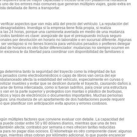
es uno de los errores más comunes que generan múltiples viajes, gasto extra en
sta detallada de ítems a transportar.
erificar aspectos que van más allá del precio del vehículo. La reputación del
esagradables. Investiga si la empresa tiene flota propia, si realiza
etera las 24 horas, porque una camioneta averiada en medio de una mudanza
 costos también es clave: asegúrate de que el presupuesto incluya seguro
dicionales por devolución en horario no laborable o en sucursal diferente. Algunas
er ventajoso si no tienes licencia para vehículos pesados o prefieres delegar
lidad de horarios es otro factor diferenciador: mudanzas no siempre ocurren en
n excesiva te da libertad para coordinar con disponibilidad de familiares o
ga determina tanto la seguridad del trayecto como la integridad de tus
os pesados como electrodomésticos o cajas de libros van cerca del eje
sbalanceado afecta la estabilidad del vehículo, especialmente en curvas o
vilizar muebles y evitar que se deslicen durante el trayecto, causando daños a
rse de forma intercalada, como si fueran ladrillos, para crear una estructura
s van en la parte superior y protegidos con mantas o plástico de burbujas,
ticos y lejos de electrónicos o documentos importantes. Muchas personas
egura: una mudanza de un apartamento de dos habitaciones puede requerir
lo que planificar con anticipación evita apuros y errores costosos.
egún múltiples factores que conviene evaluar con detalle. La capacidad del
 puede costar entre 50 y 80 dólares diarios, mientras que una de tres
r también afecta: contratos por semana o mes ofrecen tarifas reducidas
ta para no pagar días ociosos. El kilometraje es otro componente clave: algunas
rgas, mientras otras cobran por kilómetro adicional, lo que puede encarecer