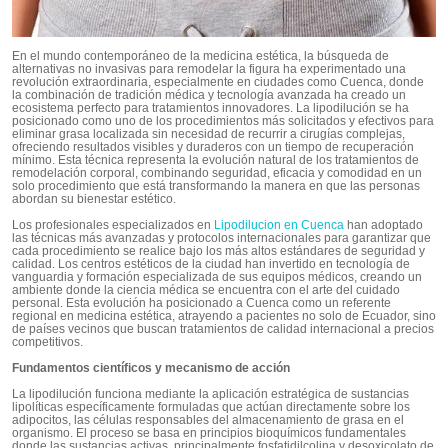
En el mundo contemporáneo de la medicina estética, la búsqueda de
alternativas no invasivas para remodelar la figura ha experimentado una
revolución extraordinaria, especialmente en ciudades como Cuenca, donde
la combinación de tradición médica y tecnología avanzada ha creado un
ecosistema perfecto para tratamientos innovadores. La lipodilución se ha
posicionado como uno de los procedimientos más solicitados y efectivos para
eliminar grasa localizada sin necesidad de recurrir a cirugías complejas,
ofreciendo resultados visibles y duraderos con un tiempo de recuperación
mínimo. Esta técnica representa la evolución natural de los tratamientos de
remodelación corporal, combinando seguridad, eficacia y comodidad en un
solo procedimiento que está transformando la manera en que las personas
abordan su bienestar estético.
Los profesionales especializados en
Lipodilucion en Cuenca
han adoptado
las técnicas más avanzadas y protocolos internacionales para garantizar que
cada procedimiento se realice bajo los más altos estándares de seguridad y
calidad. Los centros estéticos de la ciudad han invertido en tecnología de
vanguardia y formación especializada de sus equipos médicos, creando un
ambiente donde la ciencia médica se encuentra con el arte del cuidado
personal. Esta evolución ha posicionado a Cuenca como un referente
regional en medicina estética, atrayendo a pacientes no solo de Ecuador, sino
de países vecinos que buscan tratamientos de calidad internacional a precios
competitivos.
Fundamentos científicos y mecanismo de acción
La lipodilución funciona mediante la aplicación estratégica de sustancias
lipolíticas específicamente formuladas que actúan directamente sobre los
adipocitos, las células responsables del almacenamiento de grasa en el
organismo. El proceso se basa en principios bioquímicos fundamentales
donde las sustancias activas, principalmente fosfatidilcolina y desoxicolato de