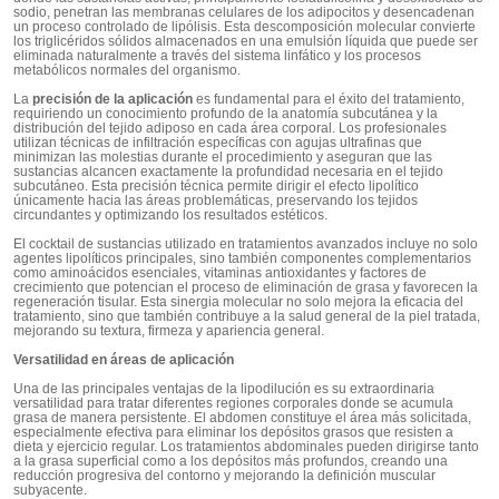
sodio, penetran las membranas celulares de los adipocitos y desencadenan
un proceso controlado de lipólisis. Esta descomposición molecular convierte
los triglicéridos sólidos almacenados en una emulsión líquida que puede ser
eliminada naturalmente a través del sistema linfático y los procesos
metabólicos normales del organismo.
La
precisión de la aplicación
es fundamental para el éxito del tratamiento,
requiriendo un conocimiento profundo de la anatomía subcutánea y la
distribución del tejido adiposo en cada área corporal. Los profesionales
utilizan técnicas de infiltración específicas con agujas ultrafinas que
minimizan las molestias durante el procedimiento y aseguran que las
sustancias alcancen exactamente la profundidad necesaria en el tejido
subcutáneo. Esta precisión técnica permite dirigir el efecto lipolítico
únicamente hacia las áreas problemáticas, preservando los tejidos
circundantes y optimizando los resultados estéticos.
El cocktail de sustancias utilizado en tratamientos avanzados incluye no solo
agentes lipolíticos principales, sino también componentes complementarios
como aminoácidos esenciales, vitaminas antioxidantes y factores de
crecimiento que potencian el proceso de eliminación de grasa y favorecen la
regeneración tisular. Esta sinergia molecular no solo mejora la eficacia del
tratamiento, sino que también contribuye a la salud general de la piel tratada,
mejorando su textura, firmeza y apariencia general.
Versatilidad en áreas de aplicación
Una de las principales ventajas de la lipodilución es su extraordinaria
versatilidad para tratar diferentes regiones corporales donde se acumula
grasa de manera persistente. El abdomen constituye el área más solicitada,
especialmente efectiva para eliminar los depósitos grasos que resisten a
dieta y ejercicio regular. Los tratamientos abdominales pueden dirigirse tanto
a la grasa superficial como a los depósitos más profundos, creando una
reducción progresiva del contorno y mejorando la definición muscular
subyacente.