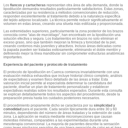
Los
flancos y cartucheras
representan otra área de alta demanda, donde la
lipodilución demuestra resultados particularmente satisfactorios. Estas zonas,
caracterizadas por su resistencia a métodos convencionales de reducción,
responden excelentemente al tratamiento debido a la naturaleza específica
del tejido adiposo localizado. La técnica permite reducir significativamente el
volumen en estas áreas, creando una silueta más estilizada y proporcionada.
Las extremidades superiores, particularmente la zona posterior de los brazos
conocida como "alas de murciélago", han encontrado en la lipodilución una
solución efectiva y segura. Los tratamientos en brazos no solo eliminan el
exceso graso, sino que también mejoran la firmeza y tonicidad de la piel,
creando contornos más juveniles y atractivos. Incluso áreas delicadas como
la papada pueden ser tratadas exitosamente, eliminando el doble mentón y
definiendo mejor la línea mandibular sin comprometer estructuras anatómicas
importantes.
Experiencia del paciente y protocolo de tratamiento
El protocolo de lipodilución en Cuenca comienza invariablemente con una
evaluación médica exhaustiva que incluye historial clínico completo, análisis
de expectativas y examen físico detallado de las áreas a tratar. Esta
valoración inicial permite al especialista determinar la candidatura del
paciente, diseñar un plan de tratamiento personalizado y establecer
expectativas realistas sobre los resultados esperados. Durante esta consulta
se explican detalladamente todos los aspectos del procedimiento, desde la
preparación previa hasta los cuidados posteriores necesarios.
El procedimiento propiamente dicho se caracteriza por su
simplicidad y
comodidad
para el paciente. Cada sesión típicamente dura entre 30 y 60
minutos, dependiendo del número de áreas tratadas y la extensión de cada
zona. La aplicación se realiza mediante microinyecciones que causan
molestias mínimas, comparables a las experimentadas durante una
mesoterapia convencional. La mayoría de pacientes describe la sensación
como leves pinchazos seguidos de una ligera sensación de calor en el área