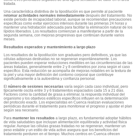
tratada.
Una característica distintiva de la lipodilución es que permite al paciente
retomar actividades normales inmediatamente
después del tratamiento. No
existe período de incapacidad laboral, aunque se recomiendan precauciones
específicas como evitar ejercicios intensos durante las primeras 24 horas y
mantener una hidratación adecuada para facilitar la eliminación natural de los
lípidos liberados. Los resultados comienzan a manifestarse a partir de la
segunda semana, con mejoras progresivas que continúan durante varios
meses.
Resultados esperados y mantenimiento a largo plazo
Los resultados de la lipodilución son graduales pero definitivos, ya que las
células adiposas destruidas no se regeneran espontáneamente. Los
pacientes pueden esperar reducciones medibles en las circunferencias de las
áreas tratadas, generalmente entre 2 y 8 centímetros por zona según el caso
específico. Esta reducción se acompaña de mejoras notables en la textura de
la piel y una mayor definición del contorno corporal que contribuye
significativamente a la autoestima y confianza personal.
El
número de sesiones necesarias
varía según cada caso individual, pero
típicamente oscila entre 3 y 6 tratamientos espaciados cada 15 a 21 días.
Factores como la cantidad de grasa a eliminar, la respuesta individual del
organismo y los objetivos estéticos específicos influyen en la determinación
del protocolo exacto. Los especialistas en Cuenca realizan evaluaciones
periódicas durante el tratamiento para monitorear el progreso y ajustar el plan
según sea necesario.
Para
mantener los resultados
a largo plazo, es fundamental adoptar hábitos
de vida saludables que incluyan alimentación equilibrada y actividad física
regular. Aunque las células grasas tratadas no se regeneran, mantener un
peso estable y un estilo de vida activo asegura que los beneficios del
tratamiento perduren en el tiempo. Muchos centros en Cuenca ofrecen