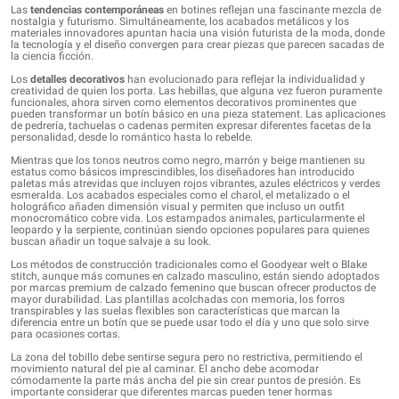
Las
tendencias contemporáneas
en botines reflejan una fascinante mezcla de
nostalgia y futurismo. Simultáneamente, los acabados metálicos y los
materiales innovadores apuntan hacia una visión futurista de la moda, donde
la tecnología y el diseño convergen para crear piezas que parecen sacadas de
la ciencia ficción.
Los
detalles decorativos
han evolucionado para reflejar la individualidad y
creatividad de quien los porta. Las hebillas, que alguna vez fueron puramente
funcionales, ahora sirven como elementos decorativos prominentes que
pueden transformar un botín básico en una pieza statement. Las aplicaciones
de pedrería, tachuelas o cadenas permiten expresar diferentes facetas de la
personalidad, desde lo romántico hasta lo rebelde.
Mientras que los tonos neutros como negro, marrón y beige mantienen su
estatus como básicos imprescindibles, los diseñadores han introducido
paletas más atrevidas que incluyen rojos vibrantes, azules eléctricos y verdes
esmeralda. Los acabados especiales como el charol, el metalizado o el
holográfico añaden dimensión visual y permiten que incluso un outfit
monocromático cobre vida. Los estampados animales, particularmente el
leopardo y la serpiente, continúan siendo opciones populares para quienes
buscan añadir un toque salvaje a su look.
Los métodos de construcción tradicionales como el Goodyear welt o Blake
stitch, aunque más comunes en calzado masculino, están siendo adoptados
por marcas premium de calzado femenino que buscan ofrecer productos de
mayor durabilidad. Las plantillas acolchadas con memoria, los forros
transpirables y las suelas flexibles son características que marcan la
diferencia entre un botín que se puede usar todo el día y uno que solo sirve
para ocasiones cortas.
La zona del tobillo debe sentirse segura pero no restrictiva, permitiendo el
movimiento natural del pie al caminar. El ancho debe acomodar
cómodamente la parte más ancha del pie sin crear puntos de presión. Es
importante considerar que diferentes marcas pueden tener hormas