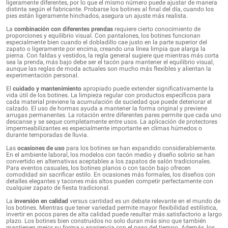
ligeramente diferentes, por lo que el mismo número puede ajustar de manera
distinta según el fabricante. Probarse los botines al final del día, cuando los
pies están ligeramente hinchados, asegura un ajuste más realista.
La
combinación con diferentes prendas
requiere cierto conocimiento de
proporciones y equilibrio visual. Con pantalones, los botines funcionan
especialmente bien cuando el dobladillo cae justo en la parte superior del
zapato o ligeramente por encima, creando una línea limpia que alarga la
pierna. Con faldas y vestidos, la regla general sugiere que mientras más corta
sea la prenda, más bajo debe ser el tacón para mantener el equilibrio visual,
aunque las reglas de moda actuales son mucho más flexibles y alientan la
experimentación personal.
El
cuidado y mantenimiento
apropiado puede extender significativamente la
vida útil de los botines. La limpieza regular con productos específicos para
cada material previene la acumulación de suciedad que puede deteriorar el
calzado. El uso de hormas ayuda a mantener la forma original y previene
arrugas permanentes. La rotación entre diferentes pares permite que cada uno
descanse y se seque completamente entre usos. La aplicación de protectores
impermeabilizantes es especialmente importante en climas húmedos o
durante temporadas de lluvia.
Las
ocasiones de uso
para los botines se han expandido considerablemente.
En el ambiente laboral, los modelos con tacón medio y diseño sobrio se han
convertido en alternativas aceptables a los zapatos de salón tradicionales.
Para eventos casuales, los botines planos o con tacón bajo ofrecen
comodidad sin sacrificar estilo. En ocasiones más formales, los diseños con
detalles elegantes y tacones más altos pueden competir perfectamente con
cualquier zapato de fiesta tradicional.
La
inversión en calidad
versus cantidad es un debate relevante en el mundo de
los botines. Mientras que tener variedad permite mayor flexibilidad estilística,
invertir en pocos pares de alta calidad puede resultar más satisfactorio a largo
plazo. Los botines bien construidos no solo duran más sino que también
mantienen mejor su forma y apariencia con el paso del tiempo. Además, los