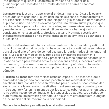
inteligente para quienes buscan maximizar las posibilidades de su
guardarropa sin necesidad de acumular decenas de pares de zapatos
diferentes.
Los
materiales
juegan un papel crucial en determinar el carácter y la ocasión
apropiada para cada par. El cuero genuino sigue siendo el material premium
por excelencia, ofreciendo durabilidad, elegancia y la capacidad de moldearse
al pie con el uso. Los botines de
ante
aportan una textura suave y lujosa que
resulta perfecta para looks más sofisticados, aunque requieren mayor cuidado
y mantenimiento. Los materiales sintéticos modernos han mejorado
considerablemente en calidad, ofreciendo alternativas más accesibles y
éticamente conscientes sin sacrificar demasiado en términos de apariencia o
durabilidad.
La
altura del tacón
es otro factor determinante en la funcionalidad y estilo del
botín. Los modelos flat o con tacón bajo de hasta tres centímetros son ideales
para el uso diario, ofreciendo comodidad para largas jornadas sin renunciar al
estilo. Los tacones medios de cuatro a siete centímetros representan el
equilibrio perfecto entre elegancia y practicidad, siendo apropiados tanto para
la oficina como para eventos sociales. Los tacones altos, superiores a ocho
centímetros, transforman completamente la silueta y añaden un toque de
glamour instantáneo, aunque su uso prolongado puede resultar menos
cómodo.
El
diseño del tacón
también merece atención especial. Los tacones block o
cuadrados han ganado popularidad por ofrecer mayor estabilidad sin
sacrificar altura, convirtiéndose en favoritos para quienes buscan comodidad
sin renunciar a la elegancia. Los stilettos mantienen su lugar como la opción
más elegante y femenina, mientras que los tacones cubanos aportan un toque
retro que ha resurgido con fuerza en las tendencias actuales. Los diseños con
plataforma oculta permiten ganar altura adicional mientras reducen el ángulo
de inclinación del pie, mejorando la comodidad.
Tendencias actuales y su influencia en el estilo personal