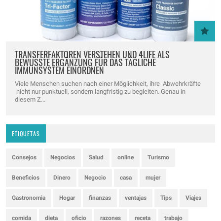
TRANSFERFAKTOREN VERSTEHEN UND 4LIFE ALS
BEWUSSTE ERGÄNZUNG FÜR DAS TÄGLICHE
IMMUNSYSTEM EINORDNEN
Viele Menschen suchen nach einer Möglichkeit, ihre Abwehrkräfte
nicht nur punktuell, sondern langfristig zu begleiten. Genau in
diesem Z...
ETIQUETAS
Consejos
Negocios
Salud
online
Turismo
Beneficios
Dinero
Negocio
casa
mujer
Gastronomia
Hogar
finanzas
ventajas
Tips
Viajes
comida
dieta
oficio
razones
receta
trabajo