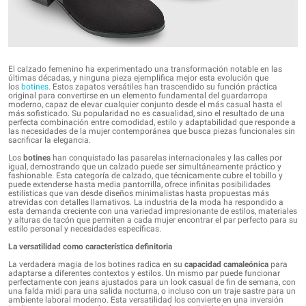
El calzado femenino ha experimentado una transformación notable en las
últimas décadas, y ninguna pieza ejemplifica mejor esta evolución que
los
botines
. Estos zapatos versátiles han trascendido su función práctica
original para convertirse en un elemento fundamental del guardarropa
moderno, capaz de elevar cualquier conjunto desde el más casual hasta el
más sofisticado. Su popularidad no es casualidad, sino el resultado de una
perfecta combinación entre comodidad, estilo y adaptabilidad que responde a
las necesidades de la mujer contemporánea que busca piezas funcionales sin
sacrificar la elegancia.
Los
botines
han conquistado las pasarelas internacionales y las calles por
igual, demostrando que un calzado puede ser simultáneamente práctico y
fashionable. Esta categoría de calzado, que técnicamente cubre el tobillo y
puede extenderse hasta media pantorrilla, ofrece infinitas posibilidades
estilísticas que van desde diseños minimalistas hasta propuestas más
atrevidas con detalles llamativos. La industria de la moda ha respondido a
esta demanda creciente con una variedad impresionante de estilos, materiales
y alturas de tacón que permiten a cada mujer encontrar el par perfecto para su
estilo personal y necesidades específicas.
La versatilidad como característica definitoria
La verdadera magia de los botines radica en su
capacidad camaleónica
para
adaptarse a diferentes contextos y estilos. Un mismo par puede funcionar
perfectamente con jeans ajustados para un look casual de fin de semana, con
una falda midi para una salida nocturna, o incluso con un traje sastre para un
ambiente laboral moderno. Esta versatilidad los convierte en una inversión