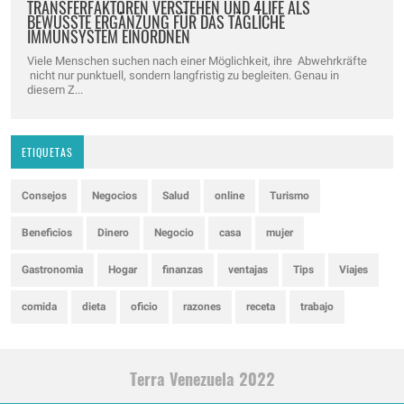
TRANSFERFAKTOREN VERSTEHEN UND 4LIFE ALS
BEWUSSTE ERGÄNZUNG FÜR DAS TÄGLICHE
IMMUNSYSTEM EINORDNEN
Viele Menschen suchen nach einer Möglichkeit, ihre Abwehrkräfte
nicht nur punktuell, sondern langfristig zu begleiten. Genau in
diesem Z...
ETIQUETAS
Consejos
Negocios
Salud
online
Turismo
Beneficios
Dinero
Negocio
casa
mujer
Gastronomia
Hogar
finanzas
ventajas
Tips
Viajes
comida
dieta
oficio
razones
receta
trabajo
Terra Venezuela 2022