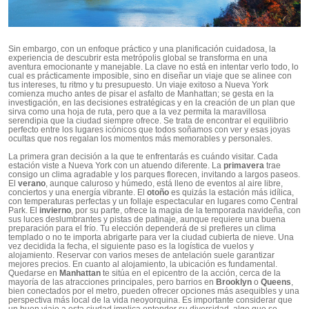
Sin embargo, con un enfoque práctico y una planificación cuidadosa, la
experiencia de descubrir esta metrópolis global se transforma en una
aventura emocionante y manejable. La clave no está en intentar verlo todo, lo
cual es prácticamente imposible, sino en diseñar un viaje que se alinee con
tus intereses, tu ritmo y tu presupuesto. Un viaje exitoso a Nueva York
comienza mucho antes de pisar el asfalto de Manhattan; se gesta en la
investigación, en las decisiones estratégicas y en la creación de un plan que
sirva como una hoja de ruta, pero que a la vez permita la maravillosa
serendipia que la ciudad siempre ofrece. Se trata de encontrar el equilibrio
perfecto entre los lugares icónicos que todos soñamos con ver y esas joyas
ocultas que nos regalan los momentos más memorables y personales.
La primera gran decisión a la que te enfrentarás es cuándo visitar. Cada
estación viste a Nueva York con un atuendo diferente. La
primavera
trae
consigo un clima agradable y los parques florecen, invitando a largos paseos.
El
verano
, aunque caluroso y húmedo, está lleno de eventos al aire libre,
conciertos y una energía vibrante. El
otoño
es quizás la estación más idílica,
con temperaturas perfectas y un follaje espectacular en lugares como Central
Park. El
invierno
, por su parte, ofrece la magia de la temporada navideña, con
sus luces deslumbrantes y pistas de patinaje, aunque requiere una buena
preparación para el frío. Tu elección dependerá de si prefieres un clima
templado o no te importa abrigarte para ver la ciudad cubierta de nieve. Una
vez decidida la fecha, el siguiente paso es la logística de vuelos y
alojamiento. Reservar con varios meses de antelación suele garantizar
mejores precios. En cuanto al alojamiento, la ubicación es fundamental.
Quedarse en
Manhattan
te sitúa en el epicentro de la acción, cerca de la
mayoría de las atracciones principales, pero barrios en
Brooklyn
o
Queens
,
bien conectados por el metro, pueden ofrecer opciones más asequibles y una
perspectiva más local de la vida neoyorquina. Es importante considerar que
un buen viaje a esta ciudad implica entender su diversidad, algo que se