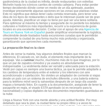
gastronómica de la ciudad es infinita, desde restaurantes con estrellas
Michelin hasta los icónicos carritos de comida callejera. Para evitar perder
tiempo decidiendo dónde comer en medio de un día ajetreado, puedes
investigar previamente algunas opciones en las zonas que planeas visitar.
Esto no significa que debas tener cada comida reservada, pero tener una
idea de los tipos de restaurantes o delis que te interesan puede ser de gran
ayuda. Además, planificar un viaje no tiene por qué ser una tarea solitaria.
Para optimizar al máximo tu tiempo y asegurarte de no perderte los detalles
culturales e históricos más importantes, recurrir a la experiencia de guías
locales es una excelente decisión. Contar con el apoyo de una
Agencia de
Tours en Nueva York en Español
puede simplificar enormemente la logística,
ofreciéndote desde traslados hasta excursiones curadas que te permitirán
comprender la ciudad de una forma mucho más profunda y organizada,
garantizando que aproveches cada momento.
La preparación final es la clave
Antes de cerrar la maleta, hay algunos detalles finales que marcan la
diferencia. El calzado es, sin duda, el elemento más importante de tu
equipaje. Vas a
caminar
mucho, muchísimo más de lo que imaginas, por lo
que un par de zapatos cómodos y ya usados es absolutamente
indispensable. La vestimenta debe ser versátil y adecuada para la estación.
Vestir por capas es siempre una buena táctica, ya que te permite adaptarte a
los cambios de temperatura entre el exterior y los interiores con aire
acondicionado o calefacción. No olvides un adaptador de corriente si viajas
desde un país con un sistema de enchufes diferente, y una batería externa
para tu teléfono móvil será tu salvavidas después de un largo día usando
mapas y tomando fotos. En cuanto a la documentación, asegúrate de tener tu
pasaporte en regla, el visado ESTA aprobado (si es necesario para tu
nacionalidad) y copias digitales de tus documentos importantes guardadas en
la nube.
Llega a Nueva York con una mente abierta y una actitud flexible. Por muy
detallado que sea tu plan, la ciudad tiene su propio ritmo y a veces te