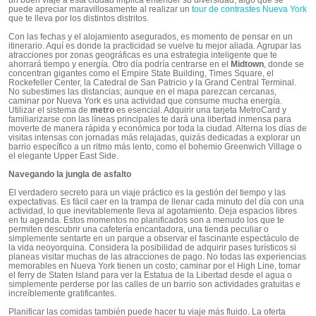
puede apreciar maravillosamente al realizar un
tour de contrastes Nueva York
que te lleva por los distintos distritos.
Con las fechas y el alojamiento asegurados, es momento de pensar en un
itinerario. Aquí es donde la practicidad se vuelve tu mejor aliada. Agrupar las
atracciones por zonas geográficas es una estrategia inteligente que te
ahorrará tiempo y energía. Otro día podría centrarse en el
Midtown
, donde se
concentran gigantes como el Empire State Building, Times Square, el
Rockefeller Center, la Catedral de San Patricio y la Grand Central Terminal.
No subestimes las distancias; aunque en el mapa parezcan cercanas,
caminar por Nueva York es una actividad que consume mucha energía.
Utilizar el sistema de
metro
es esencial. Adquirir una tarjeta MetroCard y
familiarizarse con las líneas principales te dará una libertad inmensa para
moverte de manera rápida y económica por toda la ciudad. Alterna los días de
visitas intensas con jornadas más relajadas, quizás dedicadas a explorar un
barrio específico a un ritmo más lento, como el bohemio Greenwich Village o
el elegante Upper East Side.
Navegando la jungla de asfalto
El verdadero secreto para un viaje práctico es la gestión del tiempo y las
expectativas. Es fácil caer en la trampa de llenar cada minuto del día con una
actividad, lo que inevitablemente lleva al agotamiento. Deja espacios libres
en tu agenda. Estos momentos no planificados son a menudo los que te
permiten descubrir una cafetería encantadora, una tienda peculiar o
simplemente sentarte en un parque a observar el fascinante espectáculo de
la vida neoyorquina. Considera la posibilidad de adquirir pases turísticos si
planeas visitar muchas de las atracciones de pago. No todas las experiencias
memorables en Nueva York tienen un costo; caminar por el High Line, tomar
el ferry de Staten Island para ver la Estatua de la Libertad desde el agua o
simplemente perderse por las calles de un barrio son actividades gratuitas e
increíblemente gratificantes.
Planificar las comidas también puede hacer tu viaje más fluido. La oferta