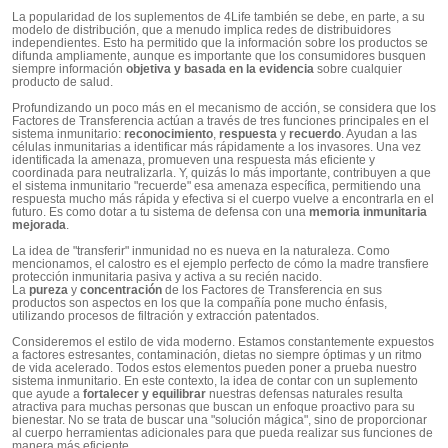
La popularidad de los suplementos de 4Life también se debe, en parte, a su
modelo de distribución, que a menudo implica redes de distribuidores
independientes. Esto ha permitido que la información sobre los productos se
difunda ampliamente, aunque es importante que los consumidores busquen
siempre información
objetiva y basada en la evidencia
sobre cualquier
producto de salud.
Profundizando un poco más en el mecanismo de acción, se considera que los
Factores de Transferencia actúan a través de tres funciones principales en el
sistema inmunitario:
reconocimiento
,
respuesta
y
recuerdo
. Ayudan a las
células inmunitarias a identificar más rápidamente a los invasores. Una vez
identificada la amenaza, promueven una respuesta más eficiente y
coordinada para neutralizarla. Y, quizás lo más importante, contribuyen a que
el sistema inmunitario "recuerde" esa amenaza específica, permitiendo una
respuesta mucho más rápida y efectiva si el cuerpo vuelve a encontrarla en el
futuro. Es como dotar a tu sistema de defensa con una
memoria inmunitaria
mejorada
.
La idea de "transferir" inmunidad no es nueva en la naturaleza. Como
mencionamos, el calostro es el ejemplo perfecto de cómo la madre transfiere
protección inmunitaria pasiva y activa a su recién nacido.
La
pureza
y
concentración
de los Factores de Transferencia en sus
productos son aspectos en los que la compañía pone mucho énfasis,
utilizando procesos de filtración y extracción patentados.
Consideremos el estilo de vida moderno. Estamos constantemente expuestos
a factores estresantes, contaminación, dietas no siempre óptimas y un ritmo
de vida acelerado. Todos estos elementos pueden poner a prueba nuestro
sistema inmunitario. En este contexto, la idea de contar con un suplemento
que ayude a
fortalecer y equilibrar
nuestras defensas naturales resulta
atractiva para muchas personas que buscan un enfoque proactivo para su
bienestar. No se trata de buscar una "solución mágica", sino de proporcionar
al cuerpo herramientas adicionales para que pueda realizar sus funciones de
manera más eficiente.