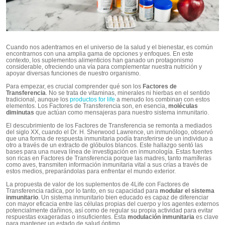
Cuando nos adentramos en el universo de la salud y el bienestar, es común
encontrarnos con una amplia gama de opciones y enfoques. En este
contexto, los suplementos alimenticios han ganado un protagonismo
considerable, ofreciendo una vía para complementar nuestra nutrición y
apoyar diversas funciones de nuestro organismo.
Para empezar, es crucial comprender qué son los
Factores de
Transferencia
. No se trata de vitaminas, minerales ni hierbas en el sentido
tradicional, aunque los
productos for life
a menudo los combinan con estos
elementos. Los Factores de Transferencia son, en esencia,
moléculas
diminutas
que actúan como mensajeras para nuestro sistema inmunitario.
El descubrimiento de los Factores de Transferencia se remonta a mediados
del siglo XX, cuando el Dr. H. Sherwood Lawrence, un inmunólogo, observó
que una forma de respuesta inmunitaria podía transferirse de un individuo a
otro a través de un extracto de glóbulos blancos. Este hallazgo sentó las
bases para una nueva línea de investigación en inmunología. Estas fuentes
son ricas en Factores de Transferencia porque las madres, tanto mamíferas
como aves, transmiten información inmunitaria vital a sus crías a través de
estos medios, preparándolas para enfrentar el mundo exterior.
La propuesta de valor de los suplementos de 4Life con Factores de
Transferencia radica, por lo tanto, en su capacidad para
modular el sistema
inmunitario
. Un sistema inmunitario bien educado es capaz de diferenciar
con mayor eficacia entre las células propias del cuerpo y los agentes externos
potencialmente dañinos, así como de regular su propia actividad para evitar
respuestas exageradas o insuficientes. Esta
modulación inmunitaria
es clave
para mantener un estado de salud óptimo.