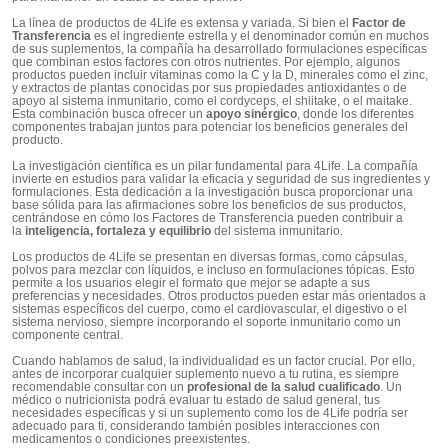
La línea de productos de 4Life es extensa y variada. Si bien el
Factor de
Transferencia
es el ingrediente estrella y el denominador común en muchos
de sus suplementos, la compañía ha desarrollado formulaciones específicas
que combinan estos factores con otros nutrientes. Por ejemplo, algunos
productos pueden incluir vitaminas como la C y la D, minerales como el zinc,
y extractos de plantas conocidas por sus propiedades antioxidantes o de
apoyo al sistema inmunitario, como el cordyceps, el shiitake, o el maitake.
Esta combinación busca ofrecer un
apoyo sinérgico
, donde los diferentes
componentes trabajan juntos para potenciar los beneficios generales del
producto.
La investigación científica es un pilar fundamental para 4Life. La compañía
invierte en estudios para validar la eficacia y seguridad de sus ingredientes y
formulaciones. Esta dedicación a la investigación busca proporcionar una
base sólida para las afirmaciones sobre los beneficios de sus productos,
centrándose en cómo los Factores de Transferencia pueden contribuir a
la
inteligencia, fortaleza y equilibrio
del sistema inmunitario.
Los productos de 4Life se presentan en diversas formas, como cápsulas,
polvos para mezclar con líquidos, e incluso en formulaciones tópicas. Esto
permite a los usuarios elegir el formato que mejor se adapte a sus
preferencias y necesidades. Otros productos pueden estar más orientados a
sistemas específicos del cuerpo, como el cardiovascular, el digestivo o el
sistema nervioso, siempre incorporando el soporte inmunitario como un
componente central.
Cuando hablamos de salud, la individualidad es un factor crucial. Por ello,
antes de incorporar cualquier suplemento nuevo a tu rutina, es siempre
recomendable consultar con un
profesional de la salud cualificado
. Un
médico o nutricionista podrá evaluar tu estado de salud general, tus
necesidades específicas y si un suplemento como los de 4Life podría ser
adecuado para ti, considerando también posibles interacciones con
medicamentos o condiciones preexistentes.