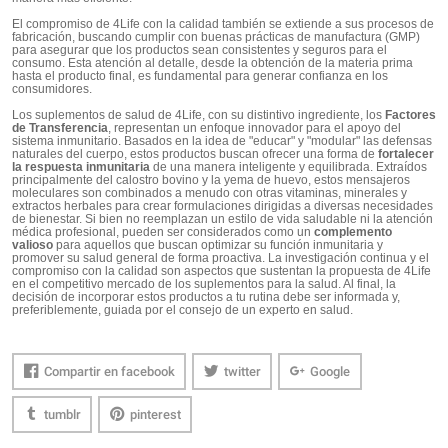
El compromiso de 4Life con la calidad también se extiende a sus procesos de
fabricación, buscando cumplir con buenas prácticas de manufactura (GMP)
para asegurar que los productos sean consistentes y seguros para el
consumo. Esta atención al detalle, desde la obtención de la materia prima
hasta el producto final, es fundamental para generar confianza en los
consumidores.
Los suplementos de salud de 4Life, con su distintivo ingrediente, los
Factores
de Transferencia
, representan un enfoque innovador para el apoyo del
sistema inmunitario. Basados en la idea de "educar" y "modular" las defensas
naturales del cuerpo, estos productos buscan ofrecer una forma de
fortalecer
la respuesta inmunitaria
de una manera inteligente y equilibrada. Extraídos
principalmente del calostro bovino y la yema de huevo, estos mensajeros
moleculares son combinados a menudo con otras vitaminas, minerales y
extractos herbales para crear formulaciones dirigidas a diversas necesidades
de bienestar. Si bien no reemplazan un estilo de vida saludable ni la atención
médica profesional, pueden ser considerados como un
complemento
valioso
para aquellos que buscan optimizar su función inmunitaria y
promover su salud general de forma proactiva. La investigación continua y el
compromiso con la calidad son aspectos que sustentan la propuesta de 4Life
en el competitivo mercado de los suplementos para la salud. Al final, la
decisión de incorporar estos productos a tu rutina debe ser informada y,
preferiblemente, guiada por el consejo de un experto en salud.
Compartir en facebook
twitter
Google
tumblr
pinterest