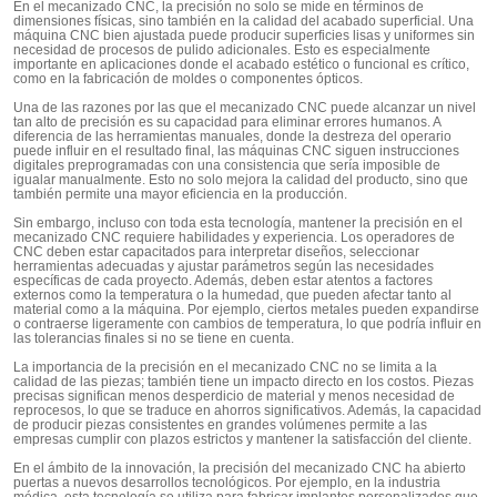
En el mecanizado CNC, la precisión no solo se mide en términos de
dimensiones físicas, sino también en la calidad del acabado superficial. Una
máquina CNC bien ajustada puede producir superficies lisas y uniformes sin
necesidad de procesos de pulido adicionales. Esto es especialmente
importante en aplicaciones donde el acabado estético o funcional es crítico,
como en la fabricación de moldes o componentes ópticos.
Una de las razones por las que el mecanizado CNC puede alcanzar un nivel
tan alto de precisión es su capacidad para eliminar errores humanos. A
diferencia de las herramientas manuales, donde la destreza del operario
puede influir en el resultado final, las máquinas CNC siguen instrucciones
digitales preprogramadas con una consistencia que sería imposible de
igualar manualmente. Esto no solo mejora la calidad del producto, sino que
también permite una mayor eficiencia en la producción.
Sin embargo, incluso con toda esta tecnología, mantener la precisión en el
mecanizado CNC requiere habilidades y experiencia. Los operadores de
CNC deben estar capacitados para interpretar diseños, seleccionar
herramientas adecuadas y ajustar parámetros según las necesidades
específicas de cada proyecto. Además, deben estar atentos a factores
externos como la temperatura o la humedad, que pueden afectar tanto al
material como a la máquina. Por ejemplo, ciertos metales pueden expandirse
o contraerse ligeramente con cambios de temperatura, lo que podría influir en
las tolerancias finales si no se tiene en cuenta.
La importancia de la precisión en el mecanizado CNC no se limita a la
calidad de las piezas; también tiene un impacto directo en los costos. Piezas
precisas significan menos desperdicio de material y menos necesidad de
reprocesos, lo que se traduce en ahorros significativos. Además, la capacidad
de producir piezas consistentes en grandes volúmenes permite a las
empresas cumplir con plazos estrictos y mantener la satisfacción del cliente.
En el ámbito de la innovación, la precisión del mecanizado CNC ha abierto
puertas a nuevos desarrollos tecnológicos. Por ejemplo, en la industria
médica, esta tecnología se utiliza para fabricar implantes personalizados que