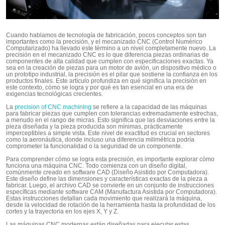
Cuando hablamos de tecnología de fabricación, pocos conceptos son tan
importantes como la precisión, y el mecanizado CNC (Control Numérico
Computarizado) ha llevado este término a un nivel completamente nuevo. La
precisión en el mecanizado CNC es lo que diferencia piezas ordinarias de
componentes de alta calidad que cumplen con especificaciones exactas. Ya
sea en la creación de piezas para un motor de avión, un dispositivo médico o
un prototipo industrial, la precisión es el pilar que sostiene la confianza en los
productos finales. Este artículo profundiza en qué significa la precisión en
este contexto, cómo se logra y por qué es tan esencial en una era de
exigencias tecnológicas crecientes.
La
precision of CNC machining
se refiere a la capacidad de las máquinas
para fabricar piezas que cumplen con tolerancias extremadamente estrechas,
a menudo en el rango de micras. Esto significa que las desviaciones entre la
pieza diseñada y la pieza producida son mínimas, prácticamente
imperceptibles a simple vista. Este nivel de exactitud es crucial en sectores
como la aeronáutica, donde incluso una diferencia milimétrica podría
comprometer la funcionalidad o la seguridad de un componente.
Para comprender cómo se logra esta precisión, es importante explorar cómo
funciona una máquina CNC. Todo comienza con un diseño digital,
comúnmente creado en software CAD (Diseño Asistido por Computadora).
Este diseño define las dimensiones y características exactas de la pieza a
fabricar. Luego, el archivo CAD se convierte en un conjunto de instrucciones
específicas mediante software CAM (Manufactura Asistida por Computadora).
Estas instrucciones detallan cada movimiento que realizará la máquina,
desde la velocidad de rotación de la herramienta hasta la profundidad de los
cortes y la trayectoria en los ejes X, Y y Z.
Las máquinas CNC modernas están diseñadas para ejecutar estas