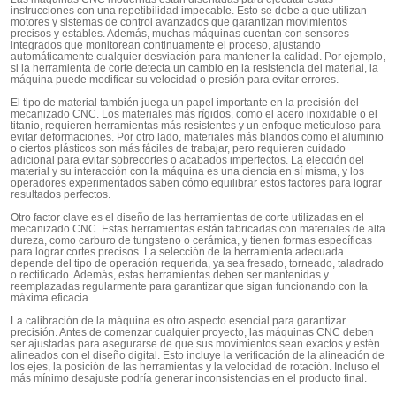
instrucciones con una repetibilidad impecable. Esto se debe a que utilizan
motores y sistemas de control avanzados que garantizan movimientos
precisos y estables. Además, muchas máquinas cuentan con sensores
integrados que monitorean continuamente el proceso, ajustando
automáticamente cualquier desviación para mantener la calidad. Por ejemplo,
si la herramienta de corte detecta un cambio en la resistencia del material, la
máquina puede modificar su velocidad o presión para evitar errores.
El tipo de material también juega un papel importante en la precisión del
mecanizado CNC. Los materiales más rígidos, como el acero inoxidable o el
titanio, requieren herramientas más resistentes y un enfoque meticuloso para
evitar deformaciones. Por otro lado, materiales más blandos como el aluminio
o ciertos plásticos son más fáciles de trabajar, pero requieren cuidado
adicional para evitar sobrecortes o acabados imperfectos. La elección del
material y su interacción con la máquina es una ciencia en sí misma, y los
operadores experimentados saben cómo equilibrar estos factores para lograr
resultados perfectos.
Otro factor clave es el diseño de las herramientas de corte utilizadas en el
mecanizado CNC. Estas herramientas están fabricadas con materiales de alta
dureza, como carburo de tungsteno o cerámica, y tienen formas específicas
para lograr cortes precisos. La selección de la herramienta adecuada
depende del tipo de operación requerida, ya sea fresado, torneado, taladrado
o rectificado. Además, estas herramientas deben ser mantenidas y
reemplazadas regularmente para garantizar que sigan funcionando con la
máxima eficacia.
La calibración de la máquina es otro aspecto esencial para garantizar
precisión. Antes de comenzar cualquier proyecto, las máquinas CNC deben
ser ajustadas para asegurarse de que sus movimientos sean exactos y estén
alineados con el diseño digital. Esto incluye la verificación de la alineación de
los ejes, la posición de las herramientas y la velocidad de rotación. Incluso el
más mínimo desajuste podría generar inconsistencias en el producto final.