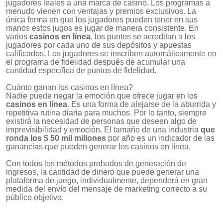
jugadores leales a una marca de casino. Los programas a
menudo vienen con ventajas y premios exclusivos. La
única forma en que los jugadores pueden tener en sus
manos estos jugos es jugar de manera consistente. En
varios
casinos en línea
, los puntos se acreditan a los
jugadores por cada uno de sus depósitos y apuestas
calificados. Los jugadores se inscriben automáticamente en
el programa de fidelidad después de acumular una
cantidad específica de puntos de fidelidad.
Cuánto ganan los casinos en línea?
Nadie puede negar la emoción que ofrece jugar en los
casinos en línea.
Es una forma de alejarse de la aburrida y
repetitiva rutina diaria para muchos. Por lo tanto, siempre
existirá la necesidad de personas que deseen algo de
imprevisibilidad y emoción. El tamaño de una industria
que
ronda los $ 50 mil millones
por año es un indicador de las
ganancias que pueden generar los casinos en línea.
Con todos los métodos probados de generación de
ingresos, la cantidad de dinero que puede generar una
plataforma de juego, individualmente, dependerá en gran
medida del envío del mensaje de marketing correcto a su
público objetivo.