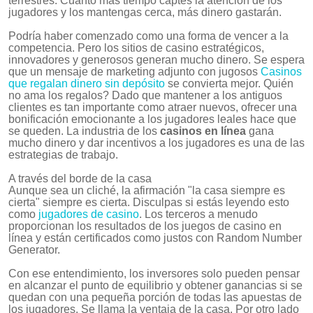
terrestres. Cuanto más tiempo captes la atención de los
jugadores y los mantengas cerca, más dinero gastarán.
Podría haber comenzado como una forma de vencer a la
competencia. Pero los sitios de casino estratégicos,
innovadores y generosos generan mucho dinero. Se espera
que un mensaje de marketing adjunto con jugosos
Casinos
que regalan dinero sin depósito
se convierta mejor. Quién
no ama los regalos? Dado que mantener a los antiguos
clientes es tan importante como atraer nuevos, ofrecer una
bonificación emocionante a los jugadores leales hace que
se queden. La industria de los
casinos en línea
gana
mucho dinero y dar incentivos a los jugadores es una de las
estrategias de trabajo.
A través del borde de la casa
Aunque sea un cliché, la afirmación "la casa siempre es
cierta" siempre es cierta. Disculpas si estás leyendo esto
como
jugadores de casino
. Los terceros a menudo
proporcionan los resultados de los juegos de casino en
línea y están certificados como justos con Random Number
Generator.
Con ese entendimiento, los inversores solo pueden pensar
en alcanzar el punto de equilibrio y obtener ganancias si se
quedan con una pequeña porción de todas las apuestas de
los jugadores. Se llama la ventaja de la casa. Por otro lado