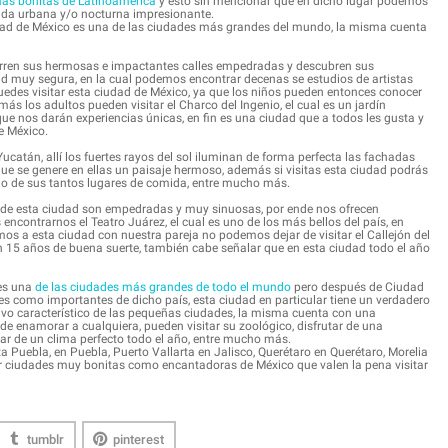
mas bonitas de Latinoamérica
y esto sin mencionar que en dicho lugar podemos
ida urbana y/o nocturna impresionante.
dad de México es una de las ciudades más grandes del mundo, la misma cuenta
corren sus hermosas e impactantes calles empedradas y descubren sus
ad muy segura, en la cual podemos encontrar decenas se estudios de artistas
puedes visitar esta ciudad de México, ya que los niños pueden entonces conocer
ás los adultos pueden visitar el Charco del Ingenio, el cual es un jardín
ue nos darán experiencias únicas, en fin es una ciudad que a todos les gusta y
e México.
catán, allí los fuertes rayos del sol iluminan de forma perfecta las fachadas
que se genere en ellas un paisaje hermoso, además si visitas esta ciudad podrás
guno de sus tantos lugares de comida, entre mucho más.
s de esta ciudad son empedradas y muy sinuosas, por ende nos ofrecen
ncontrarnos el Teatro Juárez, el cual es uno de los más bellos del país, en
os a esta ciudad con nuestra pareja no podemos dejar de visitar el Callejón del
rán 15 años de buena suerte, también cabe señalar que en esta ciudad todo el año
 es una
de las ciudades más grandes de todo el mundo
pero después de Ciudad
s como importantes de dicho país, esta ciudad en particular tiene un verdadero
vo característico de las pequeñas ciudades, la misma cuenta con una
de enamorar a cualquiera, pueden visitar su zoológico, disfrutar de una
tar de un clima perfecto todo el año, entre mucho más.
 Puebla, en Puebla, Puerto Vallarta en Jalisco, Querétaro en Querétaro, Morelia
r ciudades muy bonitas como encantadoras de México que valen la pena visitar
tumblr
pinterest