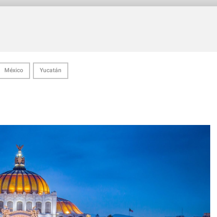
México
Yucatán