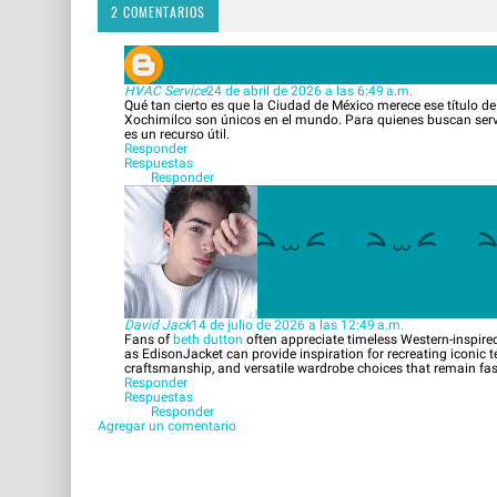
2 COMENTARIOS
HVAC Service
24 de abril de 2026 a las 6:49 a.m.
Qué tan cierto es que la Ciudad de México merece ese título d
Xochimilco son únicos en el mundo. Para quienes buscan serv
es un recurso útil.
Responder
Respuestas
Responder
David Jack
14 de julio de 2026 a las 12:49 a.m.
Fans of
beth dutton
often appreciate timeless Western-inspired
as EdisonJacket can provide inspiration for recreating iconic t
craftsmanship, and versatile wardrobe choices that remain f
Responder
Respuestas
Responder
Agregar un comentario