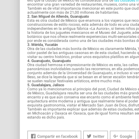
ello que la ciudad de México es considerada una de
las ciudades 
encontrar una gran variedad de restaurantes, museos, como una v
También es de vital importancia mencionar en este punto que ciu
actualmente con más de 21,00 millones de habitantes.
2. San Miguel de Allende, Guanajuato
Esta es otra ciudad de México que enamora a los viajeros que re
construcciones de estilo rocoso, esta además de todo es una ciud
independientes en la antigua fábrica «La Aurora», si tienes niños 
la historia de los juguetes mexicanos en el Museo del Juguete, adem
botánico que nos ofrece realmente experiencias multi-sensoriales q
por ende es considerada como una de las ciudades más bonitas d
3. Mérida, Yucatán
Otra de las ciudades más bonita de México es claramente Mérida, Yu
color pastel de las antiguas casonas en de esta ciudad, haciendo 
visitar su centro histórico, probar unos exquisitos platillos en al
4. Guanajuato, Guanajuato
Otra ciudad hermosa e impresionante de México es esta, las calle
panorámicas inolvidables cuando las recorremos, en ella podemos e
conjunto además de la Universidad de Guanajuato, e incluso si vam
Beso, se dice la leyenda que si se besan en el tercer escalón tend
se suelen realizar festivales artísticos, entre mucho más.
5. Guadalajara, Jalisco
Como ya lo mencionamos al principio del post, Ciudad de México
de México, Guadalajara resulta ser una de las ciudades más grande
encanto y es que aún conserva ese encanto como el ambiente festi
arquitectura entre moderna y antigua que realmente tiene el poder 
exquisita gastronomía, visitar el Mercado San Juan de Dios, disfru
También es importante explicar que además de estas ciudades, esta
en Michoacán y Oaxaca en Oaxaca, que de igual forma resultan se
estando es dicho país.
Compartir en facebook
twitter
Google