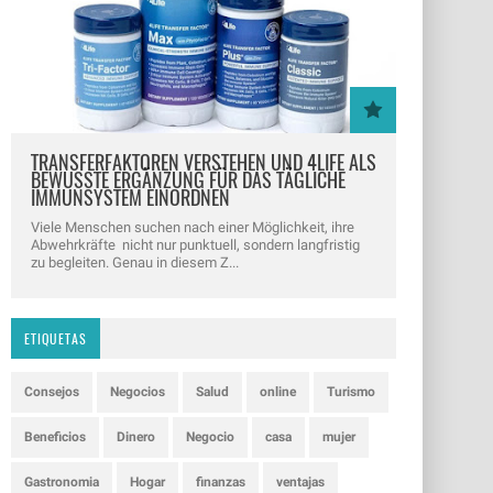
TRANSFERFAKTOREN VERSTEHEN UND 4LIFE ALS
BEWUSSTE ERGÄNZUNG FÜR DAS TÄGLICHE
IMMUNSYSTEM EINORDNEN
Viele Menschen suchen nach einer Möglichkeit, ihre
Abwehrkräfte nicht nur punktuell, sondern langfristig
zu begleiten. Genau in diesem Z...
ETIQUETAS
Consejos
Negocios
Salud
online
Turismo
Beneficios
Dinero
Negocio
casa
mujer
Gastronomia
Hogar
finanzas
ventajas