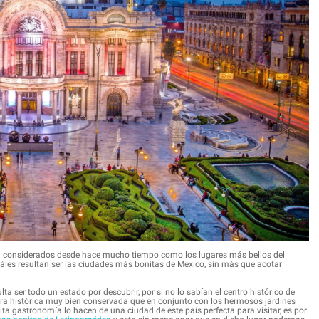
on considerados desde hace mucho tiempo como los lugares más bellos del
áles resultan ser las ciudades más bonitas de México, sin más que acotar
ta ser todo un estado por descubrir, por si no lo sabían el centro histórico de
a histórica muy bien conservada que en conjunto con los hermosos jardines
ita gastronomía lo hacen de una ciudad de este país perfecta para visitar, es por