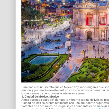
Para nadie es un secreto que en México hay varios lugares que s
mundo, y por medio de este post nosotros te vamos a presentar cu
comencemos de lleno con este interesante tema.
1. Ciudad de México, México
Antes que nada cabe señalar que la vibrante capital de México resul
Ciudad de México cuenta realmente con una abundante arquitectur
flotantes de Xochimilco, de los paisajes abundantes y de su exquis