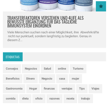
TRANSFERFAKTOREN VERSTEHEN UND 4LIFE ALS
BEWUSSTE ERGÄNZUNG FÜR DAS TÄGLICHE
IMMUNSYSTEM EINORDNEN
Viele Menschen suchen nach einer Möglichkeit, ihre Abwehrkräfte
nicht nur punktuell, sondern langfristig zu begleiten. Genau in
diesem Z...
ETIQUETAS
Consejos
Negocios
Salud
online
Turismo
Beneficios
Dinero
Negocio
casa
mujer
Gastronomia
Hogar
finanzas
ventajas
Tips
Viajes
comida
dieta
oficio
razones
receta
trabajo