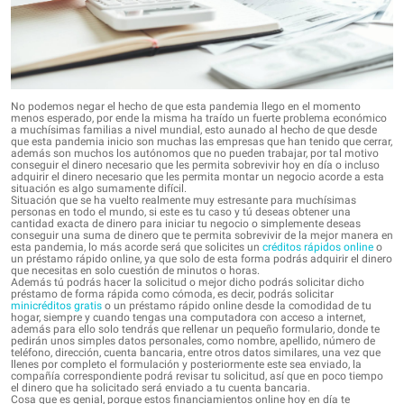
No podemos negar el hecho de que esta pandemia llego en el momento
menos esperado, por ende la misma ha traído un fuerte problema económico
a muchísimas familias a nivel mundial, esto aunado al hecho de que desde
que esta pandemia inicio son muchas las empresas que han tenido que cerrar,
además son muchos los autónomos que no pueden trabajar, por tal motivo
conseguir el dinero necesario que les permita sobrevivir hoy en día o incluso
adquirir el dinero necesario que les permita montar un negocio acorde a esta
situación es algo sumamente difícil.
Situación que se ha vuelto realmente muy estresante para muchísimas
personas en todo el mundo, si este es tu caso y tú deseas obtener una
cantidad exacta de dinero para iniciar tu negocio o simplemente deseas
conseguir una suma de dinero que te permita sobrevivir de la mejor manera en
esta pandemia, lo más acorde será que solicites un
créditos rápidos online
o
un préstamo rápido online, ya que solo de esta forma podrás adquirir el dinero
que necesitas en solo cuestión de minutos o horas.
Además tú podrás hacer la solicitud o mejor dicho podrás solicitar dicho
préstamo de forma rápida como cómoda, es decir, podrás solicitar
minicréditos gratis
o un préstamo rápido online desde la comodidad de tu
hogar, siempre y cuando tengas una computadora con acceso a internet,
además para ello solo tendrás que rellenar un pequeño formulario, donde te
pedirán unos simples datos personales, como nombre, apellido, número de
teléfono, dirección, cuenta bancaria, entre otros datos similares, una vez que
llenes por completo el formulación y posteriormente este sea enviado, la
compañía correspondiente podrá revisar tu solicitud, así que en poco tiempo
el dinero que ha solicitado será enviado a tu cuenta bancaria.
Cosa que es genial, porque estos financiamientos online hoy en día te