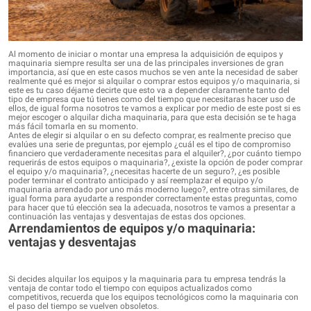
Al momento de iniciar o montar una empresa la adquisición de equipos y
maquinaria siempre resulta ser una de las principales inversiones de gran
importancia, así que en este casos muchos se ven ante la necesidad de saber
realmente qué es mejor si alquilar o comprar estos equipos y/o maquinaria, si
este es tu caso déjame decirte que esto va a depender claramente tanto del
tipo de empresa que tú tienes como del tiempo que necesitaras hacer uso de
ellos, de igual forma nosotros te vamos a explicar por medio de este post si es
mejor escoger o alquilar dicha maquinaria, para que esta decisión se te haga
más fácil tomarla en su momento.
Antes de elegir si alquilar o en su defecto comprar, es realmente preciso que
evalúes una serie de preguntas, por ejemplo ¿cuál es el tipo de compromiso
financiero que verdaderamente necesitas para el alquiler?, ¿por cuánto tiempo
requerirás de estos equipos o maquinaria?, ¿existe la opción de poder comprar
el equipo y/o maquinaria?, ¿necesitas hacerte de un seguro?, ¿es posible
poder terminar el contrato anticipado y así reemplazar el equipo y/o
maquinaria arrendado por uno más moderno luego?, entre otras similares, de
igual forma para ayudarte a responder correctamente estas preguntas, como
para hacer que tú elección sea la adecuada, nosotros te vamos a presentar a
continuación las ventajas y desventajas de estas dos opciones.
Arrendamientos de equipos y/o maquinaria:
ventajas y desventajas
Si decides alquilar los equipos y la maquinaria para tu empresa tendrás la
ventaja de contar todo el tiempo con equipos actualizados como
competitivos, recuerda que los equipos tecnológicos como la maquinaria con
el paso del tiempo se vuelven obsoletos.