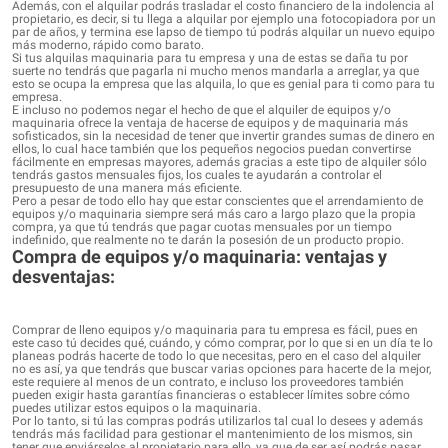
Además, con el alquilar podrás trasladar el costo financiero de la indolencia al
propietario, es decir, si tu llega a alquilar por ejemplo una fotocopiadora por un
par de años, y termina ese lapso de tiempo tú podrás alquilar un nuevo equipo
más moderno, rápido como barato.
Si tus alquilas maquinaria para tu empresa y una de estas se daña tu por
suerte no tendrás que pagarla ni mucho menos mandarla a arreglar, ya que
esto se ocupa la empresa que las alquila, lo que es genial para ti como para tu
empresa.
E incluso no podemos negar el hecho de que el alquiler de equipos y/o
maquinaria ofrece la ventaja de hacerse de equipos y de maquinaria más
sofisticados, sin la necesidad de tener que invertir grandes sumas de dinero en
ellos, lo cual hace también que los pequeños negocios puedan convertirse
fácilmente en empresas mayores, además gracias a este tipo de alquiler sólo
tendrás gastos mensuales fijos, los cuales te ayudarán a controlar el
presupuesto de una manera más eficiente.
Pero a pesar de todo ello hay que estar conscientes que el arrendamiento de
equipos y/o maquinaria siempre será más caro a largo plazo que la propia
compra, ya que tú tendrás que pagar cuotas mensuales por un tiempo
indefinido, que realmente no te darán la posesión de un producto propio.
Compra de equipos y/o maquinaria: ventajas y
desventajas:
Comprar de lleno equipos y/o maquinaria para tu empresa es fácil, pues en
este caso tú decides qué, cuándo, y cómo comprar, por lo que si en un día te lo
planeas podrás hacerte de todo lo que necesitas, pero en el caso del alquiler
no es así, ya que tendrás que buscar varias opciones para hacerte de la mejor,
este requiere al menos de un contrato, e incluso los proveedores también
pueden exigir hasta garantías financieras o establecer límites sobre cómo
puedes utilizar estos equipos o la maquinaria.
Por lo tanto, si tú las compras podrás utilizarlos tal cual lo desees y además
tendrás más facilidad para gestionar el mantenimiento de los mismos, sin
tener que enviárselos al propietario para ello, ya que de ser así podrás pasar