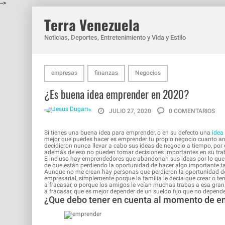
-->
Terra Venezuela
Noticias, Deportes, Entretenimiento y Vida y Estilo
empresas
finanzas
Negocios
¿Es buena idea emprender en 2020?
JULIO 27, 2020
0 COMENTARIOS
Si tienes una buena idea para emprender, o en su defecto una
idea
mejor que puedes hacer es emprender tu propio negocio cuanto an
decidieron nunca llevar a cabo sus ideas de negocio a tiempo, po
además de eso no pueden tomar decisiones importantes en su trabaj
E incluso hay emprendedores que abandonan sus ideas por lo que p
de que están perdiendo la oportunidad de hacer algo importante ta
Aunque no me crean hay personas que perdieron la oportunidad de 
empresarial, simplemente porque la familia le decía que crear o ten
a fracasar, o porque los amigos le veían muchas trabas a esa gran
a fracasar, que es mejor depender de un sueldo fijo que no depender
¿Que debo tener en cuenta al momento de e