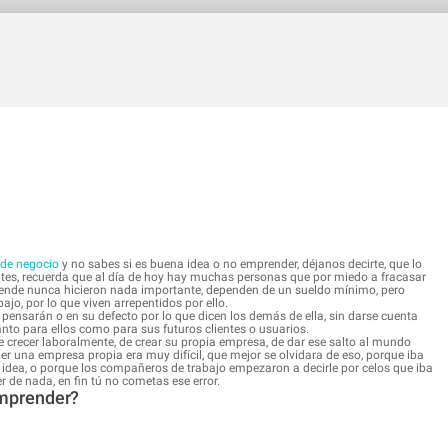
 de negocio
y no sabes si es buena idea o no emprender, déjanos decirte, que lo
tes, recuerda que al día de hoy hay muchas personas que por miedo a fracasar
r ende nunca hicieron nada importante, dependen de un sueldo mínimo, pero
o, por lo que viven arrepentidos por ello.
ensarán o en su defecto por lo que dicen los demás de ella, sin darse cuenta
nto para ellos como para sus futuros clientes o usuarios.
crecer laboralmente, de crear su propia empresa, de dar ese salto al mundo
er una empresa propia era muy difícil, que mejor se olvidara de eso, porque iba
 idea, o porque los compañeros de trabajo empezaron a decirle por celos que iba
 de nada, en fin tú no cometas ese error.
mprender?